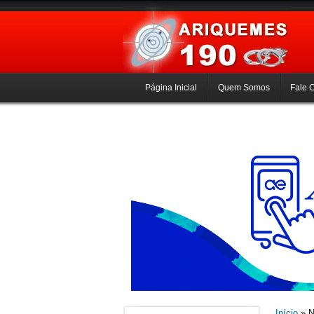
Página Inicial
Quem Somos
Fale 
Início
» N