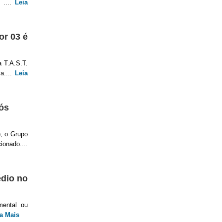
 ....
Leia
r 03 é
a T.A.S.T.
a....
Leia
ós
), o Grupo
ionado....
dio no
mental ou
a Mais