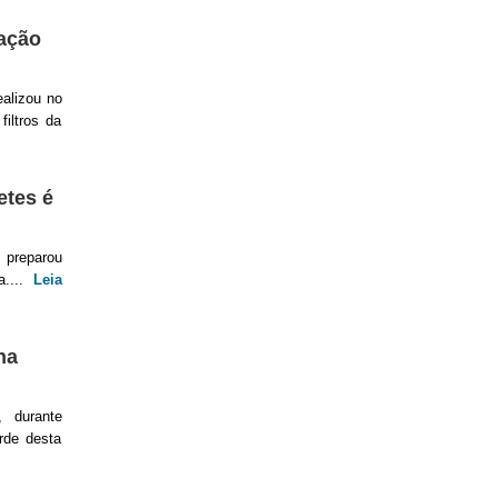
tação
alizou no
iltros da
etes é
 preparou
a....
Leia
ha
 durante
rde desta