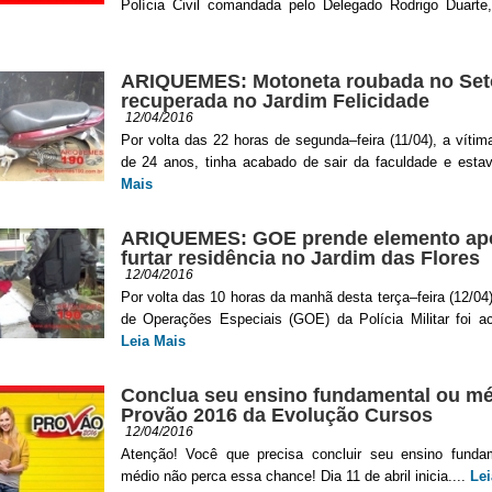
Polícia Civil comandada pelo Delegado Rodrigo Duarte,
ARIQUEMES: Motoneta roubada no Seto
recuperada no Jardim Felicidade
12/04/2016
Por volta das 22 horas de segunda–feira (11/04), a vítim
de 24 anos, tinha acabado de sair da faculdade e estav
Mais
ARIQUEMES: GOE prende elemento ap
furtar residência no Jardim das Flores
12/04/2016
Por volta das 10 horas da manhã desta terça–feira (12/04
de Operações Especiais (GOE) da Polícia Militar foi ac
Leia Mais
Conclua seu ensino fundamental ou mé
Provão 2016 da Evolução Cursos
12/04/2016
Atenção! Você que precisa concluir seu ensino funda
médio não perca essa chance! Dia 11 de abril inicia....
Lei