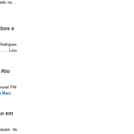
da na....
ubos e
 Rodrigues
.....
Leia
 Rio
oronel PM
a Mais
ão em
equipe da