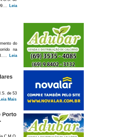
9....
Leia
imento do
orrido na
.....
Leia
lares
M.S. de 53
Leia Mais
 Porto
.
ria C.M.O.