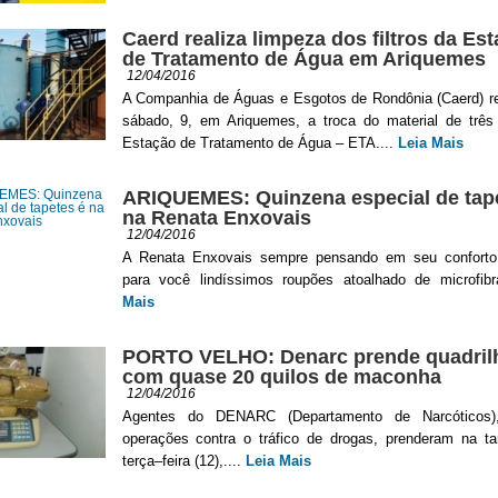
Caerd realiza limpeza dos filtros da Es
de Tratamento de Água em Ariquemes
12/04/2016
A Companhia de Águas e Esgotos de Rondônia (Caerd) re
sábado, 9, em Ariquemes, a troca do material de três f
Estação de Tratamento de Água – ETA....
Leia Mais
ARIQUEMES: Quinzena especial de tap
na Renata Enxovais
12/04/2016
A Renata Enxovais sempre pensando em seu conforto
para você lindíssimos roupões atoalhado de microfibr
Mais
PORTO VELHO: Denarc prende quadril
com quase 20 quilos de maconha
12/04/2016
Agentes do DENARC (Departamento de Narcóticos),
operações contra o tráfico de drogas, prenderam na ta
terça–feira (12),....
Leia Mais