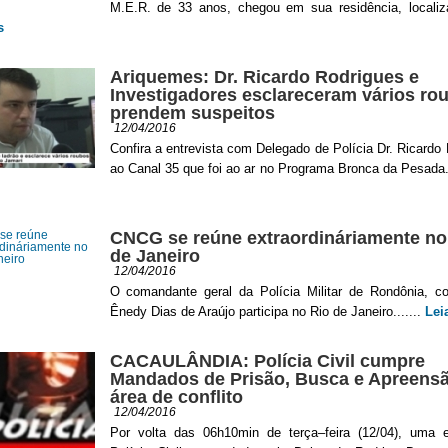
M.E.R. de 33 anos, chegou em sua residência, localiza
s
Ariquemes: Dr. Ricardo Rodrigues e
Investigadores esclareceram vários ro
prendem suspeitos
12/04/2016
Confira a entrevista com Delegado de Polícia Dr. Ricardo
ao Canal 35 que foi ao ar no Programa Bronca da Pesada..
CNCG se reúne extraordináriamente no
de Janeiro
12/04/2016
O comandante geral da Polícia Militar de Rondônia, c
Ênedy Dias de Araújo participa no Rio de Janeiro.......
Lei
CACAULÂNDIA: Polícia Civil cumpre
Mandados de Prisão, Busca e Apreens
área de conflito
12/04/2016
Por volta das 06h10min de terça–feira (12/04), uma 