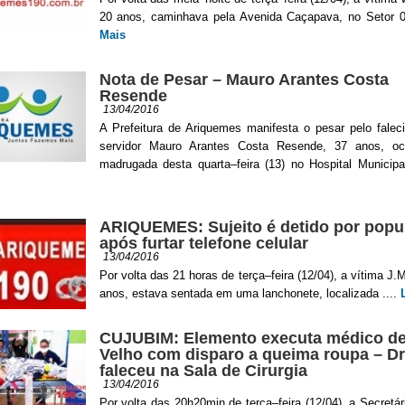
20 anos, caminhava pela Avenida Caçapava, no Setor 0
Mais
Nota de Pesar – Mauro Arantes Costa
Resende
13/04/2016
A Prefeitura de Ariquemes manifesta o pesar pelo falec
servidor Mauro Arantes Costa Resende, 37 anos, oc
madrugada desta quarta–feira (13) no Hospital Municipal
ARIQUEMES: Sujeito é detido por popu
após furtar telefone celular
13/04/2016
Por volta das 21 horas de terça–feira (12/04), a vítima J.
anos, estava sentada em uma lanchonete, localizada ....
CUJUBIM: Elemento executa médico de
Velho com disparo a queima roupa – Dr
faleceu na Sala de Cirurgia
13/04/2016
Por volta das 20h20min de terça–feira (12/04), a Secretá