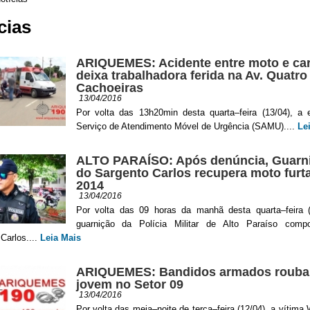
cias
ARIQUEMES: Acidente entre moto e ca
deixa trabalhadora ferida na Av. Quatro
Cachoeiras
13/04/2016
Por volta das 13h20min desta quarta–feira (13/04), a 
Serviço de Atendimento Móvel de Urgência (SAMU)....
Le
ALTO PARAÍSO: Após denúncia, Guarn
do Sargento Carlos recupera moto furt
2014
13/04/2016
Por volta das 09 horas da manhã desta quarta–feira (
guarnição da Polícia Militar de Alto Paraíso comp
Carlos....
Leia Mais
ARIQUEMES: Bandidos armados roub
jovem no Setor 09
13/04/2016
Por volta das meia–noite de terça–feira (12/04), a vítima