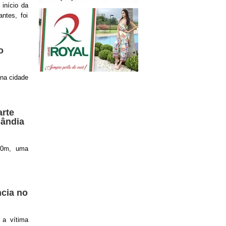
 início da
ntes, foi
o
 na cidade
rte
lândia
h10m, uma
ncia no
 a vítima