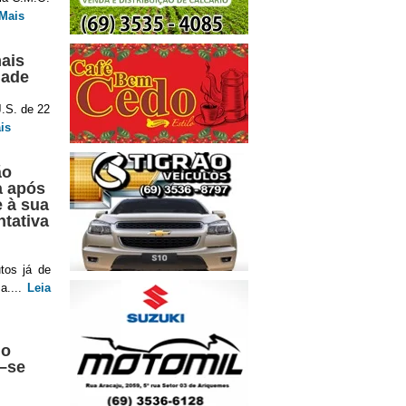
 Mais
ais
dade
J.S. de 22
is
ão
a após
e à sua
ntativa
tos já de
a....
Leia
no
a–se