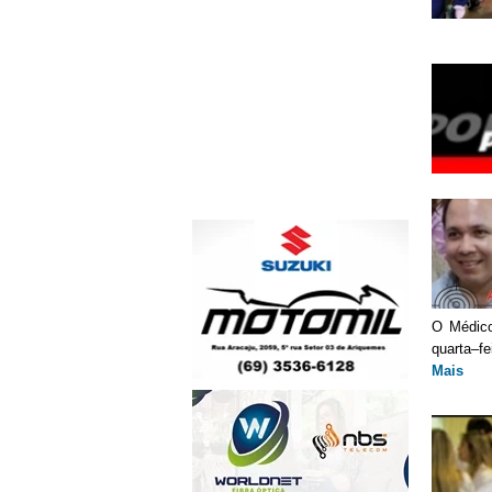
O Médico
quarta–fe
Mais