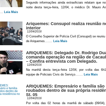
Segundo informações ainda extraoficiais relatam que no
noite desta terça–feira, 12/04, o médico Dr. Mauro Ara
...
Leia Mais
Ariquemes: Consupol realiza reunião n
interior
12/04/2016
O Conselho Superior de Polícia Civil (Consupol) se reuniu
de Ariquemes........
Leia Mais
ARIQUEMES: Delegado Dr. Rodrigo Dua
comanda operação na região de Cacau
– Confira entrevista com Delegado.
12/04/2016
Na manhã desta terça–feira 12/04, por volta das 6
equipe de Policiais Civis do Serviço........
Leia Mais
ARIQUEMES: Empresário e família são
roubados dentro de sua própria residê
St. 05
12/04/2016
Por volta das 02 horas da manhã de sábado (09/04),