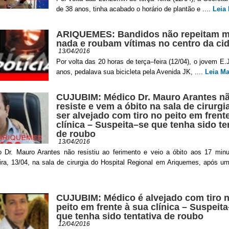
de 38 anos, tinha acabado o horário de plantão e ....
Leia
ARIQUEMES: Bandidos não repeitam m
nada e roubam vítimas no centro da ci
13/04/2016
Por volta das 20 horas de terça–feira (12/04), o jovem E.
anos, pedalava sua bicicleta pela Avenida JK, ....
Leia Ma
CUJUBIM: Médico Dr. Mauro Arantes n
resiste e vem a óbito na sala de cirurgi
ser alvejado com tiro no peito em frent
clínica – Suspeita–se que tenha sido te
de roubo
13/04/2016
 Dr. Mauro Arantes não resistiu ao ferimento e veio a óbito aos 17 minu
ira, 13/04, na sala de cirurgia do Hospital Regional em Ariquemes, após um
CUJUBIM: Médico é alvejado com tiro 
peito em frente à sua clínica – Suspeit
que tenha sido tentativa de roubo
12/04/2016