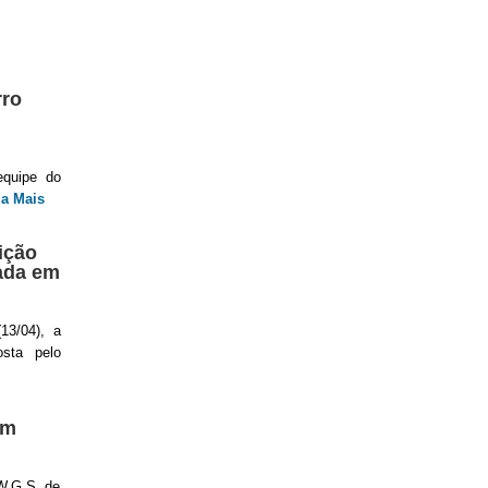
rro
equipe do
ia Mais
ição
ada em
13/04), a
osta pelo
am
 W.G.S. de