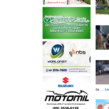
da ....
Le