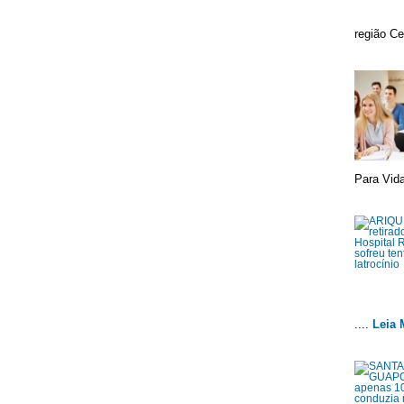
região Ce
Para Vida
....
Leia 