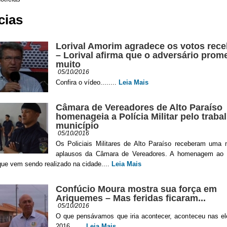
cias
Lorival Amorim agradece os votos rece
– Lorival afirma que o adversário prom
muito
05/10/2016
Confira o vídeo........
Leia Mais
Câmara de Vereadores de Alto Paraíso
homenageia a Polícia Militar pelo traba
município
05/10/2016
Os Policiais Militares de Alto Paraíso receberam uma
aplausos da Câmara de Vereadores. A homenagem ao 
que vem sendo realizado na cidade....
Leia Mais
Confúcio Moura mostra sua força em
Ariquemes – Mas feridas ficaram...
05/10/2016
O que pensávamos que iria acontecer, aconteceu nas el
2016.......
Leia Mais