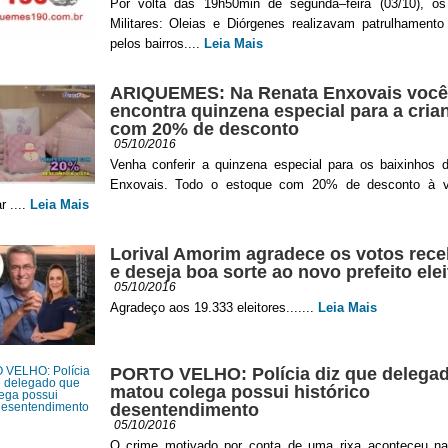
Por volta das 19h50min de segunda–feira (03/10), os 
Militares: Oleias e Diórgenes realizavam patrulhamento
pelos bairros....
Leia Mais
ARIQUEMES: Na Renata Enxovais você
encontra quinzena especial para a cria
com 20% de desconto
05/10/2016
Venha conferir a quinzena especial para os baixinhos 
Enxovais. Todo o estoque com 20% de desconto à v
r ....
Leia Mais
Lorival Amorim agradece os votos rece
e deseja boa sorte ao novo prefeito elei
05/10/2016
Agradeço aos 19.333 eleitores.......
Leia Mais
PORTO VELHO: Polícia diz que delega
matou colega possui histórico
desentendimento
05/10/2016
O crime motivado por conta de uma rixa aconteceu n