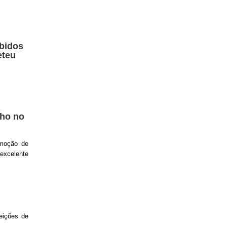
bidos
eteu
lho no
 moção de
excelente
eições de