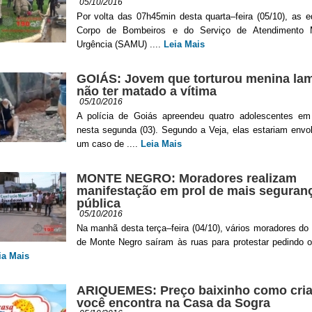
05/10/2016
Por volta das 07h45min desta quarta–feira (05/10), as 
Corpo de Bombeiros e do Serviço de Atendimento 
Urgência (SAMU) ....
Leia Mais
GOIÁS: Jovem que torturou menina la
não ter matado a vítima
05/10/2016
A polícia de Goiás apreendeu quatro adolescentes em
nesta segunda (03). Segundo a Veja, elas estariam envo
um caso de ....
Leia Mais
MONTE NEGRO: Moradores realizam
manifestação em prol de mais seguran
pública
05/10/2016
Na manhã desta terça–feira (04/10), vários moradores do
de Monte Negro saíram às ruas para protestar pedindo 
ia Mais
ARIQUEMES: Preço baixinho como cri
você encontra na Casa da Sogra