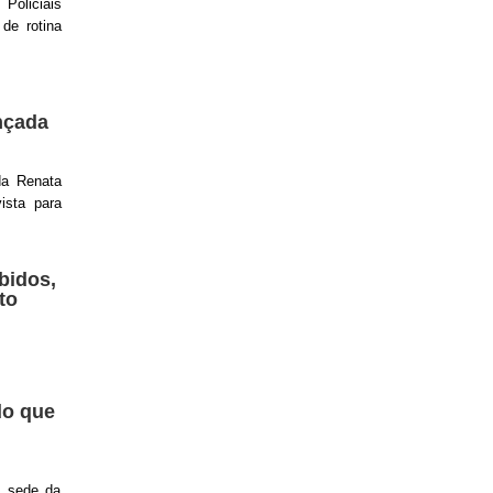
Policiais
 de rotina
nçada
da Renata
ista para
bidos,
to
do que
a sede da