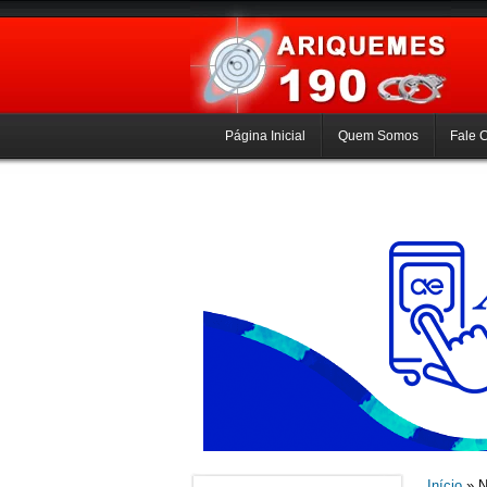
Página Inicial
Quem Somos
Fale 
Início
» N