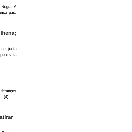
a Sogra. A
rica para
lhena;
ne, junto
que revela
lideranças
(4).......
tirar