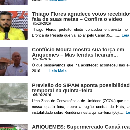
Thiago Flores agradece votos recebido
fala de suas metas – Confira o vídeo
05/10/2016
Thiago Flores prefeito eleito concedeu entrevista no
Bronca da Pesada que vai ao ar pelo Canal 35.........
Leia
Confúcio Moura mostra sua força em
Ariquemes – Mas feridas ficaram...
05/10/2016
O que pensávamos que iria acontecer, aconteceu nas el
2016.......
Leia Mais
Previsão do SIPAM aponta possibilidad
temporal na quinta–feira
05/10/2016
Uma Zona de Convergência de Umidade (ZCOU) que se 
nessa quarta–feira, sobre a região central do País, 
instabilidade sobre Rondônia nesta quinta–feira (06).....
Le
ARIQUEMES: Supermercado Canaã real