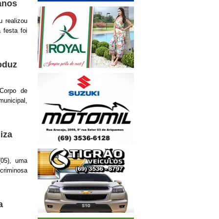
anos
 realizou
festa foi
oduz
 Corpo de
unicipal,
iza
(05), uma
criminosa
a