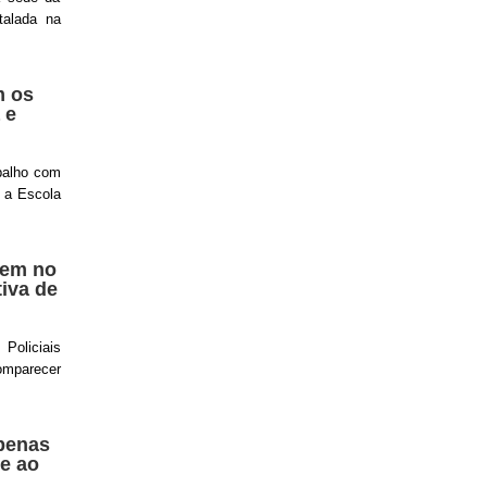
stalada na
m os
 e
abalho com
m a Escola
mem no
tiva de
 Policiais
omparecer
penas
e ao