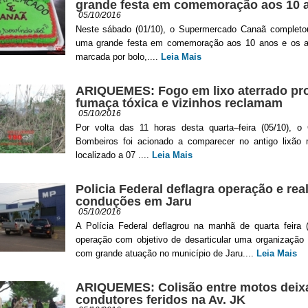
grande festa em comemoração aos 10 
05/10/2016
Neste sábado (01/10), o Supermercado Canaã completou
uma grande festa em comemoração aos 10 anos e os a 
marcada por bolo,....
Leia Mais
ARIQUEMES: Fogo em lixo aterrado pr
fumaça tóxica e vizinhos reclamam
05/10/2016
Por volta das 11 horas desta quarta–feira (05/10), o
Bombeiros foi acionado a comparecer no antigo lixão m
localizado a 07 ....
Leia Mais
Policia Federal deflagra operação e real
conduções em Jaru
05/10/2016
A Polícia Federal deflagrou na manhã de quarta feira 
operação com objetivo de desarticular uma organização 
com grande atuação no município de Jaru....
Leia Mais
ARIQUEMES: Colisão entre motos deix
condutores feridos na Av. JK