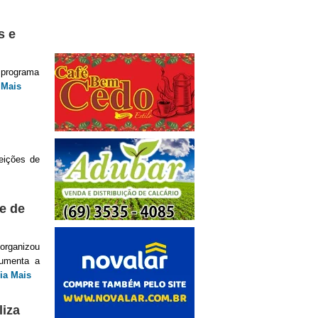
s e
 programa
 Mais
eições de
e de
organizou
aumenta a
ia Mais
iza