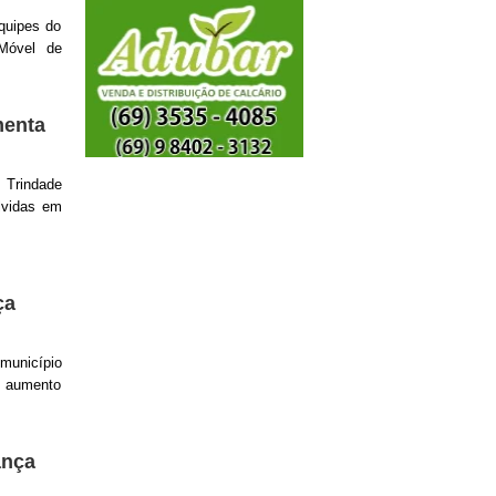
equipes do
Móvel de
menta
 Trindade
lvidas em
ça
 município
o aumento
ança