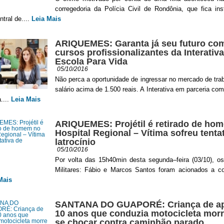
corregedoria da Polícia Civil de Rondônia, que fica in
ntral de....
Leia Mais
ARIQUEMES: Garanta já seu futuro co
cursos profissionalizantes da Interativa
Escola Para Vida
05/10/2016
Não perca a oportunidade de ingressar no mercado de tr
salário acima de 1.500 reais. A Interativa em parceria co
....
Leia Mais
ARIQUEMES: Projétil é retirado de ho
Hospital Regional – Vítima sofreu tenta
latrocínio
05/10/2016
Por volta das 15h40min desta segunda–feira (03/10), os
Militares: Fábio e Marcos Santos foram acionados a c
Mais
SANTANA DO GUAPORÉ: Criança de a
10 anos que conduzia motocicleta morr
se chocar contra caminhão parado