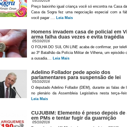
05/10/2016
Preço baixinho igual criança você só encontra na Casa d
Casa da Sogra fez uma negociação especial com a fáb
você pagar ....
Leia Mais
Homens invadem casa de policial em Vi
arma falha duas vezes e evita tragédia
05/10/2016
O FOLHA DO SUL ON LINE acaba de confirmar, por telefo
ao 3º Batalhão da Polícia Militar de Vilhena, um episódio 
a ousadia....
Leia Mais
Adelino Follador pede apoio dos
parlamentares para suspensão de lei
05/10/2016
O deputado Adelino Follador (DEM), durante as falas de 
no plenário da Assembleia Legislativa nesta terça–feira 
Leia Mais
CUJUBIM: Elemento é preso depois de a
em PMs e tentar fugir da guarnição
05/10/2016