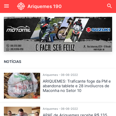
menu
search
Ariquemes 190
NOTÍCIAS
Ariquemes - 06-06-2022
ARIQUEMES: Traficante foge da PM e
abandona tablete e 28 invólucros de
Maconha no Setor 10
Ariquemes - 06-06-2022
APAE de Ariquemes recebe R$ 135