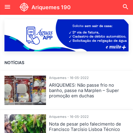
menu
search
Ariquemes 190
NOTÍCIAS
Ariquemes - 16-05-2022
ARIQUEMES: Não passe frio no
banho, passe na Marplen – Super
promoção em duchas
Ariquemes - 16-05-2022
Nota de pesar pelo falecimento de
Francisco Tarcísio Lisboa Técnico