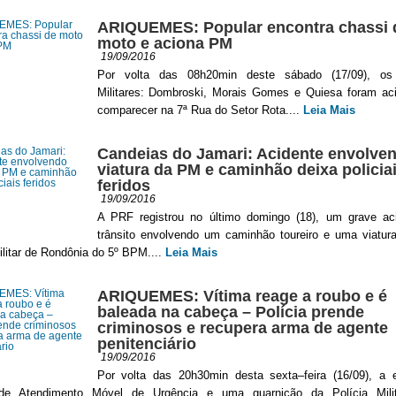
ARIQUEMES: Popular encontra chassi 
moto e aciona PM
19/09/2016
Por volta das 08h20min deste sábado (17/09), os 
Militares: Dombroski, Morais Gomes e Quiesa foram ac
comparecer na 7ª Rua do Setor Rota....
Leia Mais
Candeias do Jamari: Acidente envolve
viatura da PM e caminhão deixa policia
feridos
19/09/2016
A PRF registrou no último domingo (18), um grave ac
trânsito envolvendo um caminhão toureiro e uma viatur
ilitar de Rondônia do 5º BPM....
Leia Mais
ARIQUEMES: Vítima reage a roubo e é
baleada na cabeça – Polícia prende
criminosos e recupera arma de agente
penitenciário
19/09/2016
Por volta das 20h30min desta sexta–feira (16/09), a 
de Atendimento Móvel de Urgência e uma guarnição da Polícia Mili