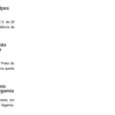
lpes
F.S. de 20
dência da
ído
o
 Preto do
 na queda
sou
igamia
heres em
 bigamia.