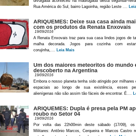
divulgada aconteceu na madrugada desta segunda–feira
Rua América do Sul, bairro Lagoinha, região Leste ....
Lei
ARIQUEMES: Deixe sua casa ainda mai
com os produtos da Renata Enxovais
19/09/2016
A Renata Enxovais traz para sua casa lindos jogos de t
malha decorada. Jogos para cozinha com est
corujinha,....
Leia Mais
Um dos maiores meteoritos do mundo 
descoberto na Argentina
19/09/2016
Embora o nosso planeta tenha sido atingido por milhares
espaciais ao longo de sua existência, esses ped
alienígenas não são assim tão fáceis de encontrar. É....
L
ARIQUEMES: Dupla é presa pela PM a
roubo no Setor 04
19/09/2016
Por volta das 22h00min deste sábado (17/09), os 
Militares: Antônio Marcos, Cerqueira e Marcos Castro r