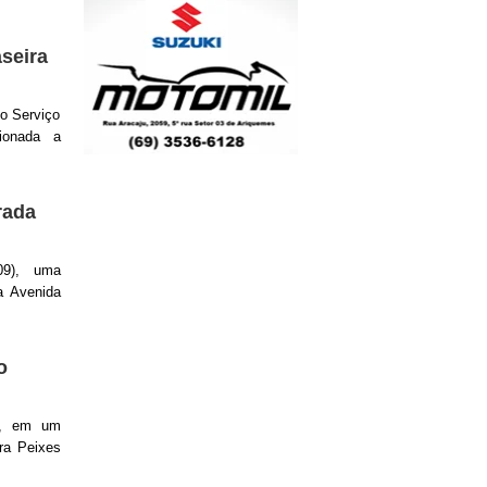
seira
do Serviço
ionada a
rada
09), uma
a Avenida
o
8, em um
ra Peixes