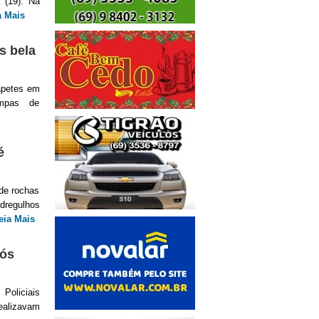
 (19). Na
a Mais
s bela
apetes em
ampas de
é
 de rochas
regulhos
eia Mais
pós
Policiais
ealizavam