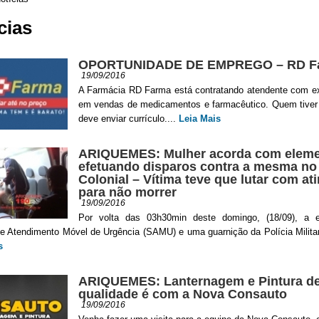
cias
OPORTUNIDADE DE EMPREGO – RD F
19/09/2016
A Farmácia RD Farma está contratando atendente com ex
em vendas de medicamentos e farmacêutico. Quem tiver 
deve enviar currículo....
Leia Mais
ARIQUEMES: Mulher acorda com elem
efetuando disparos contra a mesma no
Colonial – Vítima teve que lutar com at
para não morrer
19/09/2016
Por volta das 03h30min deste domingo, (18/09), a 
e Atendimento Móvel de Urgência (SAMU) e uma guarnição da Polícia Militar
s
ARIQUEMES: Lanternagem e Pintura d
qualidade é com a Nova Consauto
19/09/2016