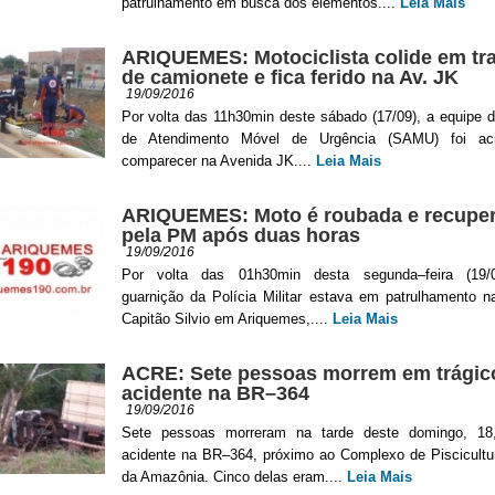
patrulhamento em busca dos elementos....
Leia Mais
ARIQUEMES: Motociclista colide em tra
de camionete e fica ferido na Av. JK
19/09/2016
Por volta das 11h30min deste sábado (17/09), a equipe 
de Atendimento Móvel de Urgência (SAMU) foi ac
comparecer na Avenida JK....
Leia Mais
ARIQUEMES: Moto é roubada e recupe
pela PM após duas horas
19/09/2016
Por volta das 01h30min desta segunda–feira (19/
guarnição da Polícia Militar estava em patrulhamento n
Capitão Silvio em Ariquemes,....
Leia Mais
ACRE: Sete pessoas morrem em trágic
acidente na BR–364
19/09/2016
Sete pessoas morreram na tarde deste domingo, 1
acidente na BR–364, próximo ao Complexo de Piscicultu
da Amazônia. Cinco delas eram....
Leia Mais