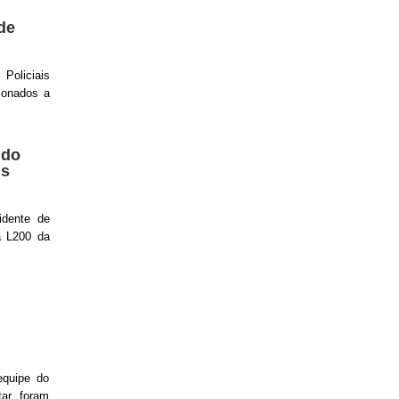
de
Policiais
ionados a
ndo
is
idente de
a L200 da
equipe do
tar foram