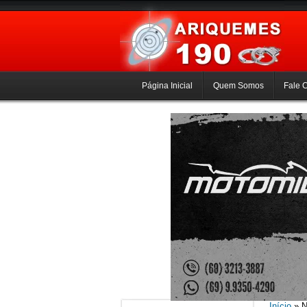
Página Inicial
Quem Somos
Fale 
Início
» N