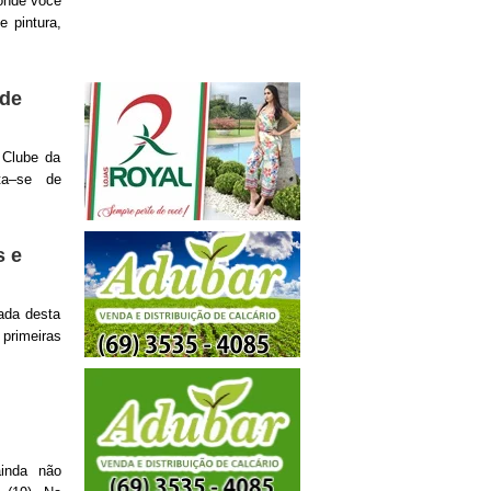
 onde você
e pintura,
 de
 Clube da
ta–se de
s e
ada desta
primeiras
inda não