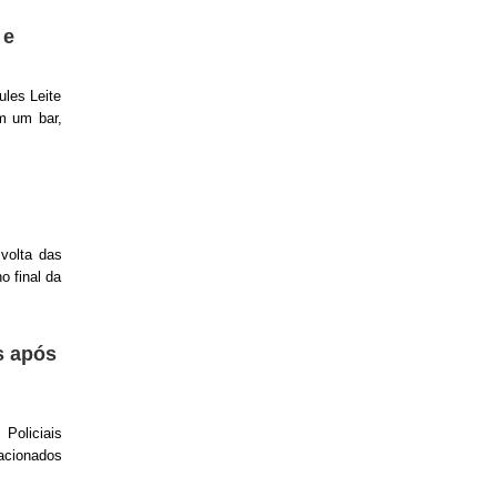
 e
ules Leite
m um bar,
volta das
o final da
s após
Policiais
 acionados