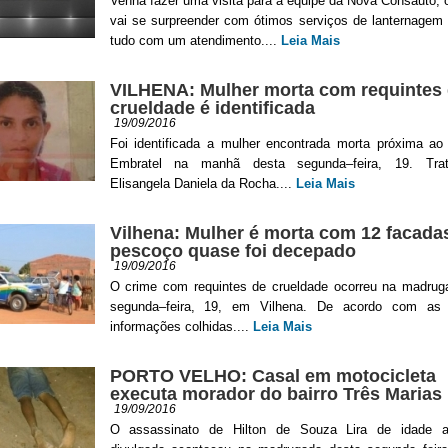
Venha fazer uma visita para a equipe da Nova Consauto,
vai se surpreender com ótimos serviços de lanternagem 
tudo com um atendimento....
Leia Mais
VILHENA: Mulher morta com requintes
crueldade é identificada
19/09/2016
Foi identificada a mulher encontrada morta próxima ao
Embratel na manhã desta segunda–feira, 19. Tra
Elisangela Daniela da Rocha....
Leia Mais
Vilhena: Mulher é morta com 12 facada
pescoço quase foi decepado
19/09/2016
O crime com requintes de crueldade ocorreu na madrug
segunda–feira, 19, em Vilhena. De acordo com as 
informações colhidas....
Leia Mais
PORTO VELHO: Casal em motocicleta
executa morador do bairro Três Marias
19/09/2016
O assassinato de Hilton de Souza Lira de idade a