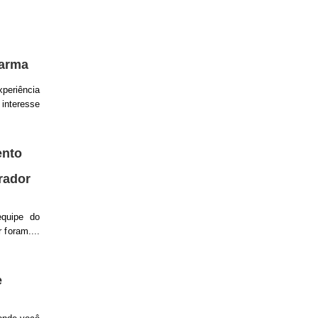
arma
periência
interesse
ento
irador
equipe do
 foram....
e