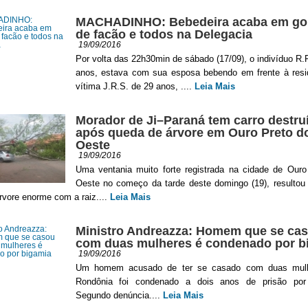
MACHADINHO: Bebedeira acaba em go
de facão e todos na Delegacia
19/09/2016
Por volta das 22h30min de sábado (17/09), o indivíduo R.
anos, estava com sua esposa bebendo em frente à resi
vítima J.R.S. de 29 anos, ....
Leia Mais
Morador de Ji–Paraná tem carro destru
após queda de árvore em Ouro Preto d
Oeste
19/09/2016
Uma ventania muito forte registrada na cidade de Ouro
Oeste no começo da tarde deste domingo (19), resultou
vore enorme com a raiz....
Leia Mais
Ministro Andreazza: Homem que se ca
com duas mulheres é condenado por b
19/09/2016
Um homem acusado de ter se casado com duas mul
Rondônia foi condenado a dois anos de prisão por
Segundo denúncia....
Leia Mais