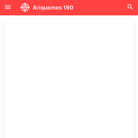
menu
search
Ariquemes 190