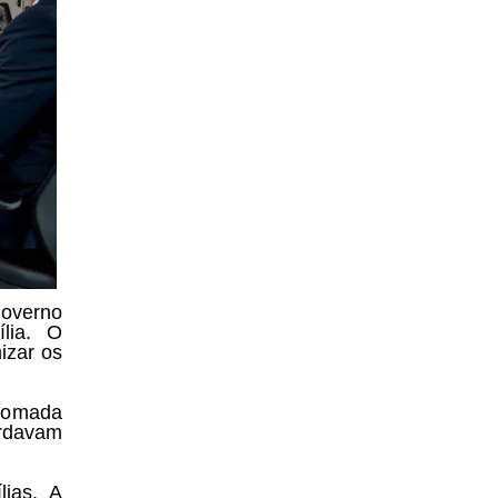
governo
ília. O
mizar os
etomada
rdavam
lias. A