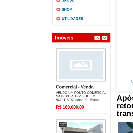
SAÚDE
SHOP
UTILIDADES
Apó
ret
tran