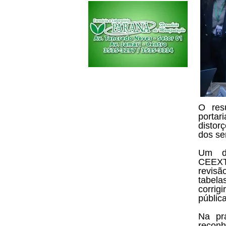
O res
portar
distor
dos se
Um do
CEEXT
revis
tabela
corrig
pública
Na pr
reconh