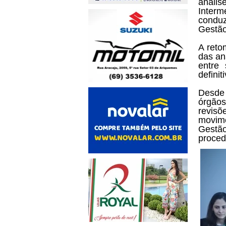
análi
Interm
conduz
Gestão
A reto
das an
entre 
defini
Desde 
órgãos
revisõ
movime
Gestã
proced