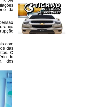
 Nível
ulações
ério da
.
spensão
gurança
rrupção
ais com
ade das
stos. O
ério da
da dos