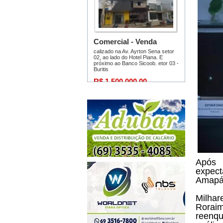
Após 
expec
Amapá 
Milhar
Rora
reenq