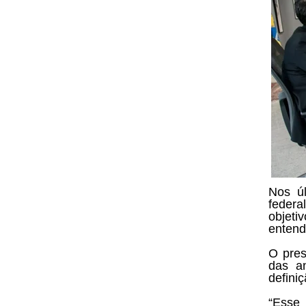
Nos úl
federa
objetiv
entend
O pres
das a
defini
“Esse 