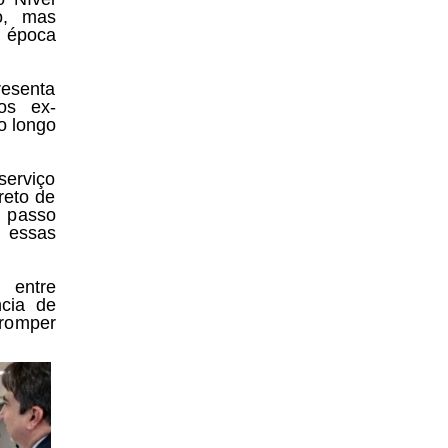
o, mas
à época
resenta
os ex-
o longo
serviço
reto de
 passo
a essas
 entre
ncia de
rromper