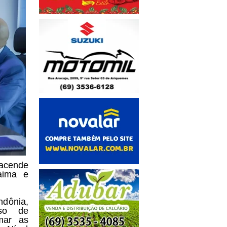
acende
aima e
ndônia,
so de
mar as