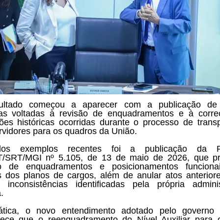
ultado começou a aparecer com a publicação de
ias voltadas à revisão de enquadramentos e à corr
ções históricas ocorridas durante o processo de trans
rvidores para os quadros da União.
s exemplos recentes foi a publicação da Po
/SRT/MGI nº 5.105, de 13 de maio de 2026, que p
ão de enquadramentos e posicionamentos funciona
s dos planos de cargos, além de anular atos anterior
ir inconsistências identificadas pela própria admini
.
ática, o novo entendimento adotado pelo governo f
ece que o reenquadramento do Nível Auxiliar para 