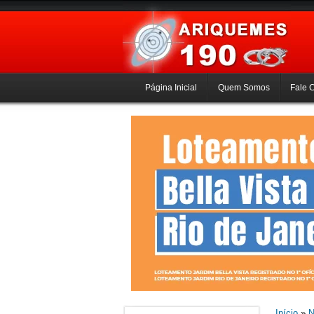
Página Inicial
Quem Somos
Fale 
Início
»
N