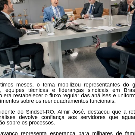
timos meses, o tema mobilizou representantes do 
l, equipes técnicas e lideranças sindicais em Bras
o era restabelecer o fluxo regular das análises e unifor
imentos sobre os reenquadramentos funcionais.
idente do Sindsef-RO, Almir José, destacou que a r
nálises devolve confiança aos servidores que agua
ção sobre os processos.
avanço representa esperança para milhares de famí