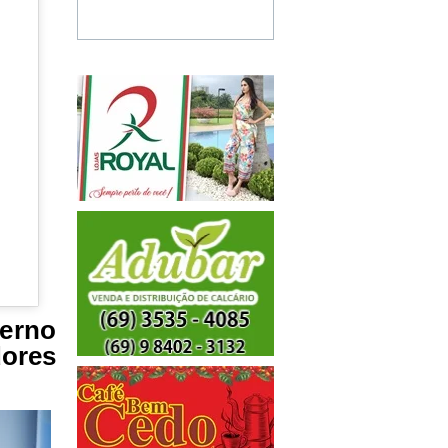
erno
ores