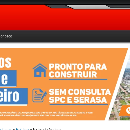
Conosco
otícias
»
Política
» Exibindo Notícia