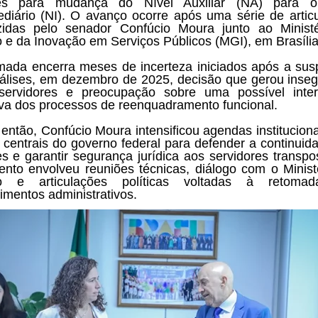
ses para mudança do Nível Auxiliar (NA) para o
ediário (NI). O avanço ocorre após uma série de artic
idas pelo senador Confúcio Moura junto ao Minist
 e da Inovação em Serviços Públicos (MGI), em Brasília
mada encerra meses de incerteza iniciados após a su
álises, em dezembro de 2025, decisão que gerou inse
servidores e preocupação sobre uma possível inte
tiva dos processos de reenquadramento funcional.
então, Confúcio Moura intensificou agendas institucion
 centrais do governo federal para defender a continuid
es e garantir segurança jurídica aos servidores transpo
nto envolveu reuniões técnicas, diálogo com o Minist
o e articulações políticas voltadas à retoma
imentos administrativos.