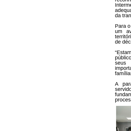
Inter
adequa
da tra
Para o
um av
territ
de déc
“Estam
públic
seus 
import
família
A par
servid
fundam
proces