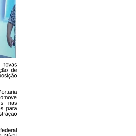
 novas
eção de
posição
rtaria
romove
is nas
es para
stração
ederal
o Nível