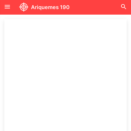
menu
search
Ariquemes 190