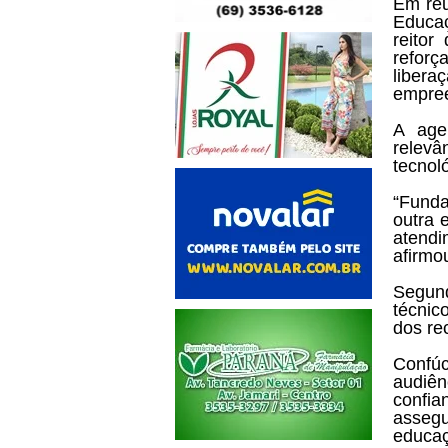
Em reu
Educaç
reitor
refor
liber
empre
A age
relevâ
tecnol
“Fund
outra 
atend
afirmo
Segun
técnic
dos re
Confúc
audiên
confia
assegu
educaç