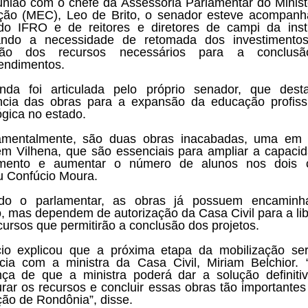
nião com o chefe da Assessoria Parlamentar do Minist
ão (MEC), Leo de Brito, o senador esteve acompan
 do IFRO e de reitores e diretores de campi da insti
çando a necessidade de retomada dos investimento
ação dos recursos necessários para a conclus
endimentos.
nda foi articulada pelo próprio senador, que dest
ncia das obras para a expansão da educação profiss
ógica no estado.
amentalmente, são duas obras inacabadas, uma em 
em Vilhena, que são essenciais para ampliar a capaci
imento e aumentar o número de alunos nos dois c
u Confúcio Moura.
do o parlamentar, as obras já possuem encaminh
o, mas dependem de autorização da Casa Civil para a li
cursos que permitirão a conclusão dos projetos.
io explicou que a próxima etapa da mobilização s
cia com a ministra da Casa Civil, Miriam Belchior.
nça de que a ministra poderá dar a solução definiti
rar os recursos e concluir essas obras tão importantes
ão de Rondônia”, disse.