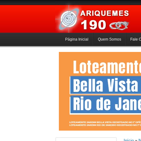
Página Inicial
Quem Somos
Fale 
Início
»
N