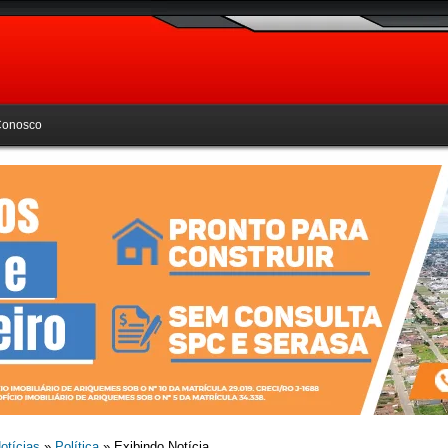
Conosco
otícias
»
Política
» Exibindo Notícia