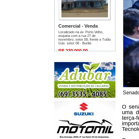
Senado
O sen
uma da
terça
import
Tecnol