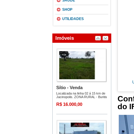
SAÚDE
SHOP
UTILIDADES
Conf
do I