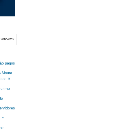
0/06/2026
são pagos
o Moura
icas é
 crime
do
ervidores
s e
ais