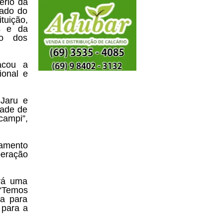
ério da
hado do
tuição,
s e da
ão dos
acou a
ional e
Jaru e
dade de
ampi”,
amento
beração
erá uma
 “Temos
va para
 para a