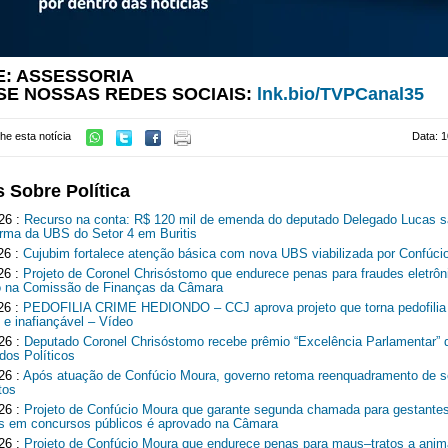
E: ASSESSORIA
SE NOSSAS REDES SOCIAIS:
lnk.bio/TVPCanal35
he esta notícia
Data: 1
 Sobre Política
26 :
Recurso na conta: R$ 120 mil de emenda do deputado Delegado Lucas 
orma da UBS do Setor 4 em Buritis
26 :
Cujubim fortalece atenção básica com nova UBS viabilizada por Confúci
26 :
Projeto de Coronel Chrisóstomo que endurece penas para fraudes eletrôn
 na Comissão de Finanças da Câmara
26 :
PEDOFILIA CRIME HEDIONDO – CCJ aprova projeto que torna pedofilia
 e inafiançável – Vídeo
26 :
Deputado Coronel Chrisóstomo recebe prêmio “Excelência Parlamentar” 
dos Políticos
26 :
Após atuação de Confúcio Moura, governo retoma reenquadramento de s
tos
26 :
Projeto de Confúcio Moura que garante segunda chamada para gestante
s em concursos públicos é aprovado na Câmara
26 :
Projeto de Confúcio Moura que endurece penas para maus–tratos a anim