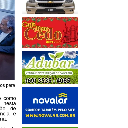
os para
o como
u nesta
são de
ência e
na.