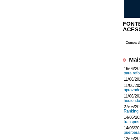
FONT
ACES
Compartil
Mais
16/06/20
para ref
11/06/20
11/06/20
aprovado
11/06/20
hediondo
27/05/20
Ranking 
14/05/20
transpos
14/05/20
puérpera
12/05/20