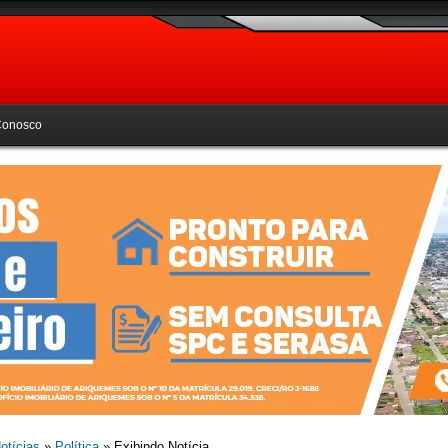
Conosco
otícias
»
Política
» Exibindo Notícia