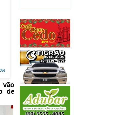
35)
e vão
ro de