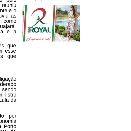
reuniu
nte e o
uviu as
o, como
uajará-
mia e a
es, que
m esse
as que
igação
iderado
á sendo
inistro
Lula da
do por
conomia
a Porto