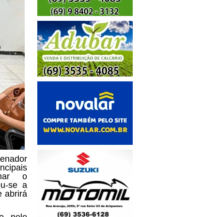
enador
cipais
onar o
ou-se a
 abrirá
do pelo