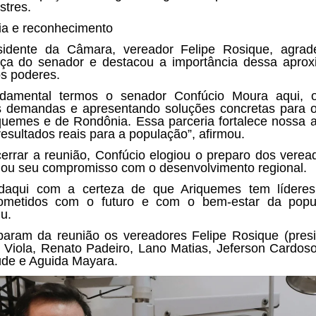
stres.
ia e reconhecimento
sidente da Câmara, vereador Felipe Rosique, agrad
ça do senador e destacou a importância dessa apro
os poderes.
ndamental termos o senador Confúcio Moura aqui, o
 demandas e apresentando soluções concretas para o
quemes e de Rondônia. Essa parceria fortalece nossa 
 resultados reais para a população”, afirmou.
errar a reunião, Confúcio elogiou o preparo dos verea
mou seu compromisso com o desenvolvimento regional.
daqui com a certeza de que Ariquemes tem líderes
ometidos com o futuro e com o bem-estar da popul
iu.
iparam da reunião os vereadores Felipe Rosique (presi
 Viola, Renato Padeiro, Lano Matias, Jeferson Cardos
de e Aguida Mayara.