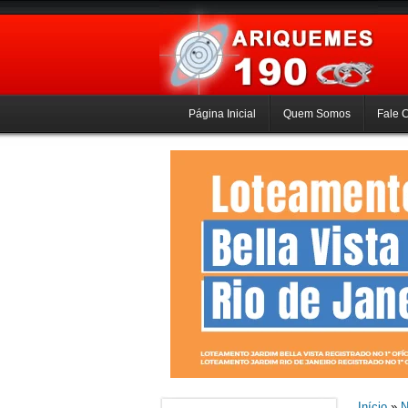
Página Inicial
Quem Somos
Fale 
Início
»
N