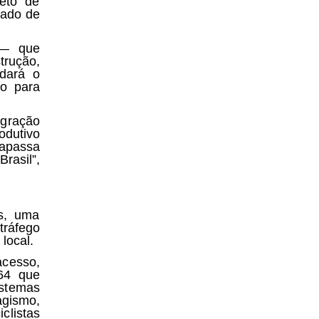
jeto de
mado de
 — que
trução,
dará o
ho para
gração
odutivo
rapassa
asil”,
s, uma
tráfego
 local.
acesso,
364 que
stemas
agismo,
clistas