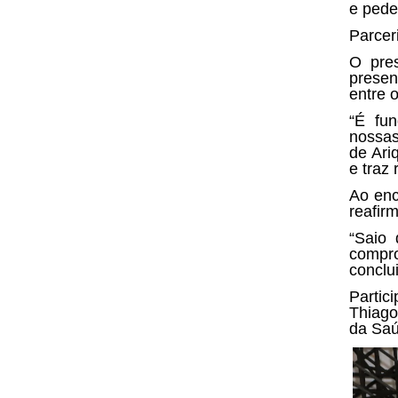
e pede
Parcer
O pre
presen
entre 
“É fu
nossas
de Ari
e traz
Ao enc
reafir
“Saio 
compr
conclu
Partic
Thiago
da Saú