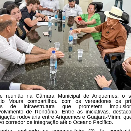
te reunião na Câmara Municipal de Ariquemes, o s
cio Moura compartilhou com os vereadores os prin
tos de infraestrutura que prometem impulsi
olvimento de Rondônia. Entre as iniciativas, destac
 ligação rodoviária entre Ariquemes e Guajará-Mirim, que
o corredor de integração até o Oceano Pacífico.
ntro, realizado na segunda-feira (3), foi conduzi