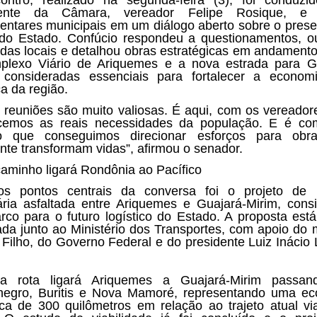
dente da Câmara, vereador Felipe Rosique, e 
entares municipais em um diálogo aberto sobre o prese
 do Estado. Confúcio respondeu a questionamentos, o
as locais e detalhou obras estratégicas em andament
lexo Viário de Ariquemes e a nova estrada para G
 consideradas essenciais para fortalecer a econo
ca da região.
 reuniões são muito valiosas. É aqui, com os vereador
cemos as reais necessidades da população. E é co
go que conseguimos direcionar esforços para obr
nte transformam vidas”, afirmou o senador.
aminho ligará Rondônia ao Pacífico
s pontos centrais da conversa foi o projeto de l
ária asfaltada entre Ariquemes e Guajará-Mirim, cons
co para o futuro logístico do Estado. A proposta est
lada junto ao Ministério dos Transportes, com apoio do m
Filho, do Governo Federal e do presidente Luiz Inácio 
a rota ligará Ariquemes a Guajará-Mirim passan
egro, Buritis e Nova Mamoré, representando uma e
ca de 300 quilômetros em relação ao trajeto atual vi