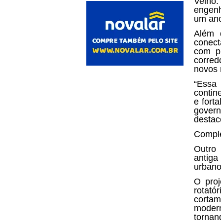
Velho.
engenh
um an
Além 
conect
com p
corred
novos 
“Essa
contin
e fort
gover
destac
Comple
Outro
antiga
urbano
O proj
rotató
corta
modern
tornan