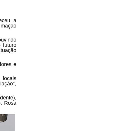
eceu a
ximação
uvindo
 futuro
atuação
dores e
 locais
ação”,
dente),
o, Rosa