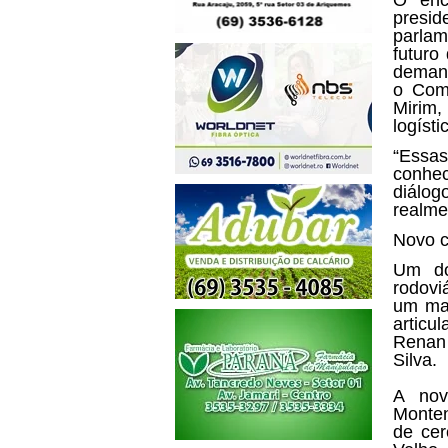
presi
parlam
futuro
demand
o Comp
Mirim,
logísti
“Essas
conhe
diálo
realme
Novo c
Um do
rodovi
um mar
articu
Renan 
Silva.
A nov
Monten
de cer