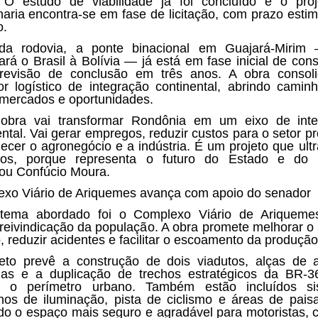
 O estudo de viabilidade já foi concluído e o pro
aria encontra-se em fase de licitação, com prazo esti
o.
da rodovia, a ponte binacional em Guajará-Mirim
ará o Brasil à Bolívia — já está em fase inicial de cons
revisão de conclusão em três anos. A obra consoli
or logístico de integração continental, abrindo camin
mercados e oportunidades.
 obra vai transformar Rondônia em um eixo de inte
ental. Vai gerar empregos, reduzir custos para o setor pr
alecer o agronegócio e a indústria. É um projeto que ult
nos, porque representa o futuro do Estado e do Br
ou Confúcio Moura.
xo Viário de Ariquemes avança com apoio do senador
 tema abordado foi o Complexo Viário de Ariqueme
 reivindicação da população. A obra promete melhorar o 
, reduzir acidentes e facilitar o escoamento da produção
eto prevê a construção de dois viadutos, alças de 
rias e a duplicação de trechos estratégicos da BR-
m o perímetro urbano. Também estão incluídos si
os de iluminação, pista de ciclismo e áreas de pais
do o espaço mais seguro e agradável para motoristas, ci