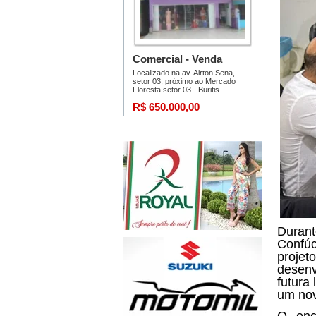
Duran
Confú
proje
desenv
futura
um nov
O enco