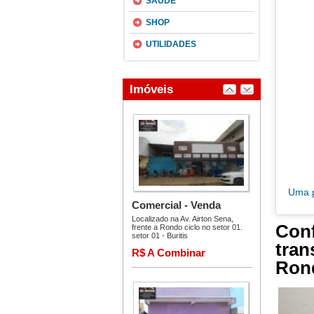
SAÚDE
SHOP
UTILIDADES
Uma p
Conf
tran
Ron