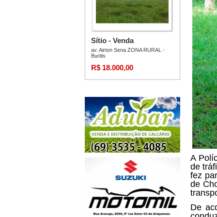
A Polí
de trá
fez pa
de Cho
transp
De aco
conduz