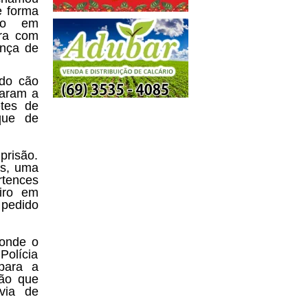
e forma
ado em
ura com
ença de
ndo cão
zaram a
etes de
que de
prisão.
es, uma
tences
eiro em
 pedido
 onde o
Polícia
 para a
ção que
via de