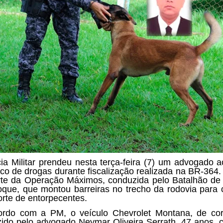
cia Militar prendeu nesta terça-feira (7) um advogado 
fico de drogas durante fiscalização realizada na BR-364.
rte da Operação Máximos, conduzida pelo Batalhão de 
que, que montou barreiras no trecho da rodovia para c
orte de entorpecentes.
rdo com a PM, o veículo Chevrolet Montana, de cor
ido pelo advogado Neymar Oliveira Serrath, 47 anos,