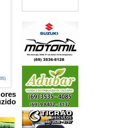
35)
dores
uzido