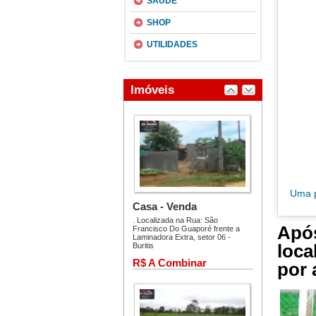
SAÚDE
SHOP
UTILIDADES
Uma p
Após
loca
por 