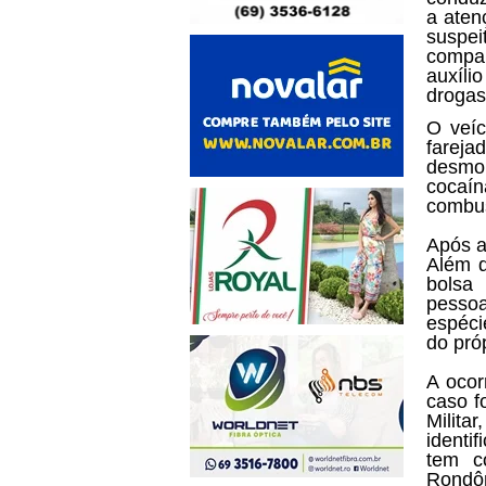
a aten
suspe
compar
auxíli
drogas 
O veíc
fareja
desmon
cocaí
combus
Após a
Além d
bolsa
pessoa
espéci
do pró
A ocor
caso f
Milita
identi
tem c
Rondôn