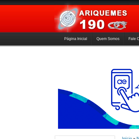
Página Inicial
Quem Somos
Fale 
Início
»
N