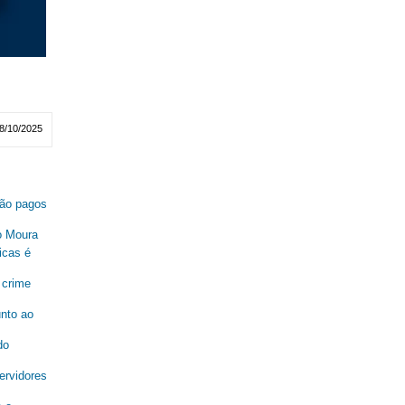
8/10/2025
são pagos
o Moura
icas é
 crime
unto ao
do
ervidores