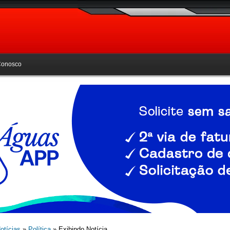
Conosco
otícias
»
Política
» Exibindo Notícia