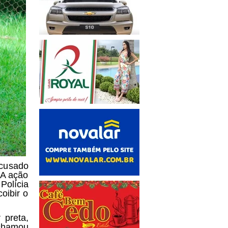
acusado
 A ação
Polícia
oibir o
 preta,
 chamou