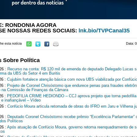
E: RONDONIA AGORA
SE NOSSAS REDES SOCIAIS:
lnk.bio/TVPCanal35
he esta notícia
Data: 0
 Sobre Política
26 :
Recurso na conta: R$ 120 mil de emenda do deputado Delegado Lucas 
orma da UBS do Setor 4 em Buritis
26 :
Cujubim fortalece atenção básica com nova UBS viabilizada por Confúci
26 :
Projeto de Coronel Chrisóstomo que endurece penas para fraudes eletrôn
 na Comissão de Finanças da Câmara
26 :
PEDOFILIA CRIME HEDIONDO – CCJ aprova projeto que torna pedofilia
 e inafiançável – Vídeo
26 :
Confúcio Moura articula retomada de obras do IFRO em Jaru e Vilhena j
26 :
Deputado Coronel Chrisóstomo recebe prêmio “Excelência Parlamentar” 
dos Políticos
26 :
Após atuação de Confúcio Moura, governo retoma reenquadramento de s
tos