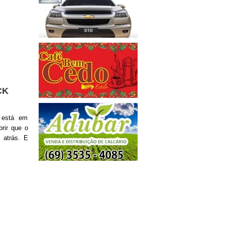
CK
 está em
rir que o
 atrás. E