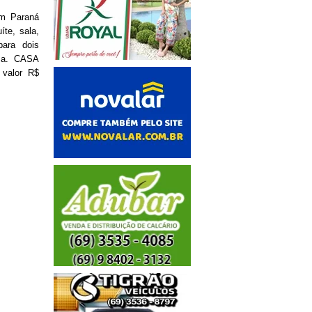
im Paraná
te, sala,
para dois
ica. CASA
 valor R$