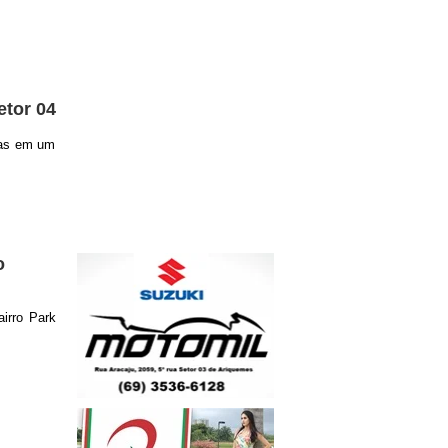
tor 04
das em um
o
irro Park