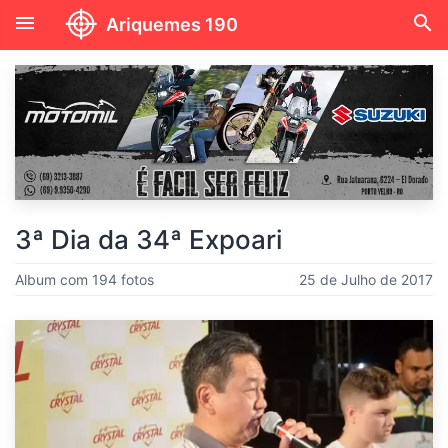
menu
search
Ariquemes 190
3ª Dia da 34ª Expoari
Album com 194 fotos
25 de Julho de 2017