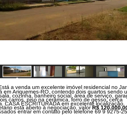
a venda um excelente imóvel residencial no Ja
á em Ariquemes-RO, contendo dois quartos sendo 
 sala, cozinha, banheiro social, área de serviço, gar
ois carros, piso na cerâmica, forro de gesso, cerca
ica. CASA ESCRITURADA em excelente localização.
etário está aberto à negociação, valor
R$ 120.000,0
ssados entrar em contato pelo telefone 69 9 9275-2