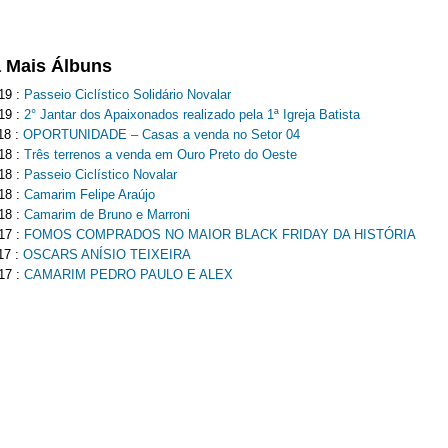
a Mais Álbuns
19 :
Passeio Ciclístico Solidário Novalar
19 :
2° Jantar dos Apaixonados realizado pela 1ª Igreja Batista
18 :
OPORTUNIDADE – Casas a venda no Setor 04
18 :
Três terrenos a venda em Ouro Preto do Oeste
18 :
Passeio Ciclístico Novalar
18 :
Camarim Felipe Araújo
18 :
Camarim de Bruno e Marroni
17 :
FOMOS COMPRADOS NO MAIOR BLACK FRIDAY DA HISTÓRIA
17 :
OSCARS ANÍSIO TEIXEIRA
17 :
CAMARIM PEDRO PAULO E ALEX