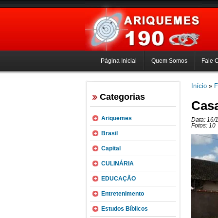
Página Inicial
Quem Somos
Fale 
Início
»
F
Categorias
Casa
Ariquemes
Data: 16/
Fotos: 10
Brasil
Capital
CULINÁRIA
EDUCAÇÃO
Entretenimento
Estudos Bíblicos