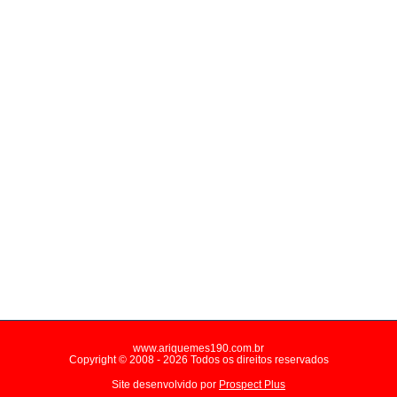
www.ariquemes190.com.br
Copyright © 2008 - 2026 Todos os direitos reservados
Site desenvolvido por
Prospect Plus