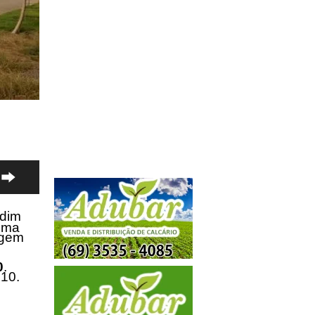
rdim
uma
agem
0
.
510.