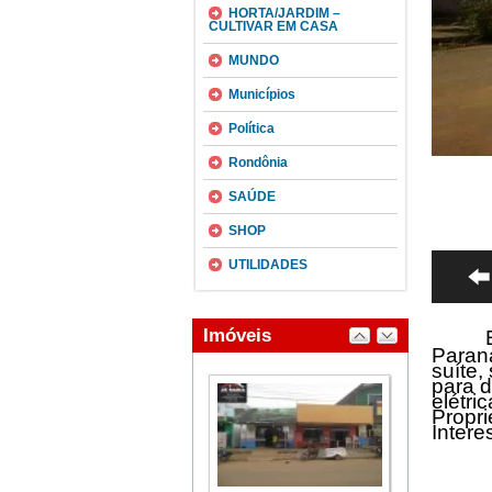
HORTA/JARDIM –
CULTIVAR EM CASA
MUNDO
Municípios
Política
Rondônia
SAÚDE
SHOP
UTILIDADES
Está 
Paran
suíte,
para d
elétr
Propri
Intere