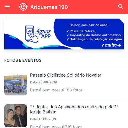
menu
search
Ariquemes 190
FOTOS E EVENTOS
Passeio Ciclístico Solidário Novalar
Data: 20-08-2019
Este álbum possui 188 fotos
2° Jantar dos Apaixonados realizado pela 1ª
Igreja Batista
Data: 17-06-2019
Este álbum possui 219 fotos