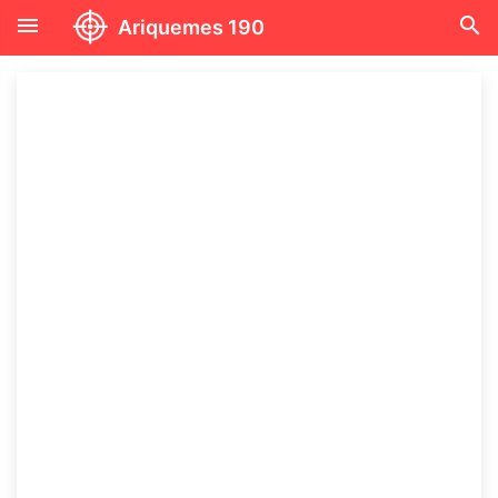
menu
search
Ariquemes 190