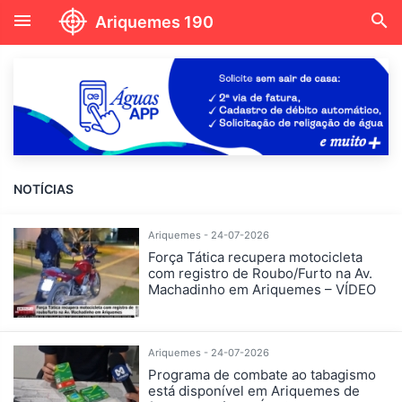
menu
search
Ariquemes 190
NOTÍCIAS
Ariquemes - 24-07-2026
Força Tática recupera motocicleta
com registro de Roubo/Furto na Av.
Machadinho em Ariquemes – VÍDEO
Ariquemes - 24-07-2026
Programa de combate ao tabagismo
está disponível em Ariquemes de