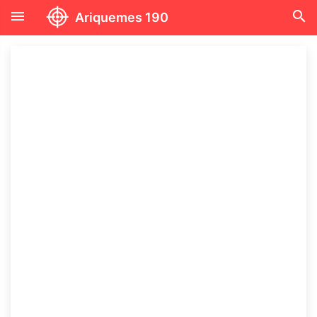
menu
search
Ariquemes 190