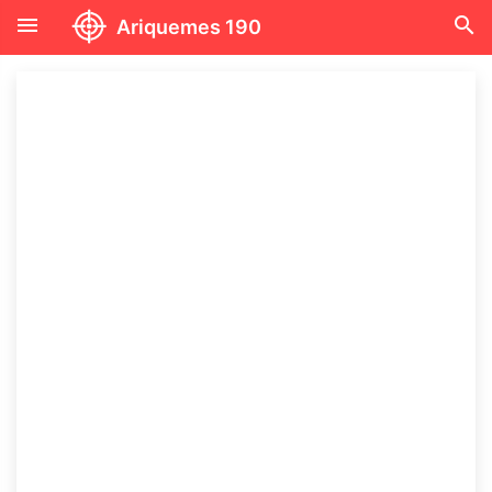
menu
search
Ariquemes 190