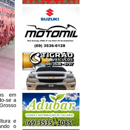
dos em
do-se a
 Grosso
ltura e
ando o