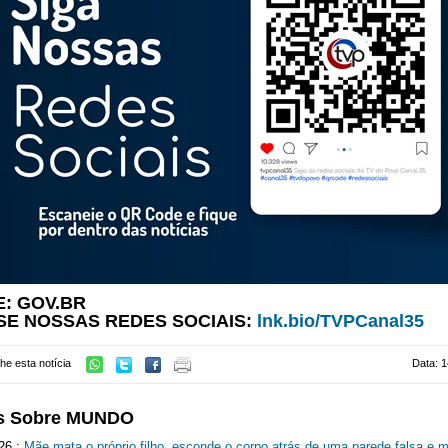
: GOV.BR
SE NOSSAS REDES SOCIAIS:
lnk.bio/TVPCanal35
he esta notícia
Data: 1
s Sobre MUNDO
26 :
Mãe mata o próprio filho, esconde o corpo atrás de uma parede falsa e