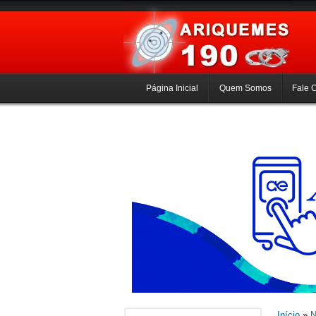
Página Inicial
Quem Somos
Fale 
Início
»
N