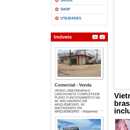
SAÚDE
SHOP
UTILIDADES
Vie
bra
incl