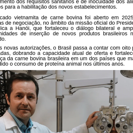
mento dos requisitos sanitários e de inocuidade dos al
os para a habilitação dos novos estabelecimentos.
ado vietnamita de carne bovina foi aberto em 202
s de negociação, no âmbito da missão oficial do Presid
ica a Hanói, que fortaleceu o diálogo bilateral e amp
nidades de inserção de novos produtos brasileiros 
do.
 novas autorizações, o Brasil passa a contar com oito 
tadas, dobrando a capacidade atual de oferta e fortale
ça da carne bovina brasileira em um dos países que m
ido o consumo de proteína animal nos últimos anos.