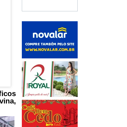
icos
ina,