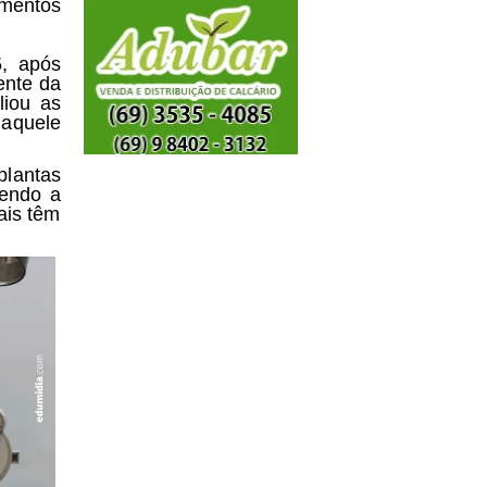
imentos
5, após
ente da
liou as
naquele
plantas
cendo a
ais têm