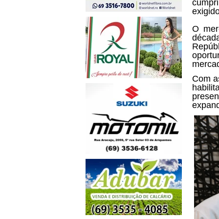
cumpri
exigid
O merc
década
Repúbl
oportu
merca
Com as
habili
presen
expand