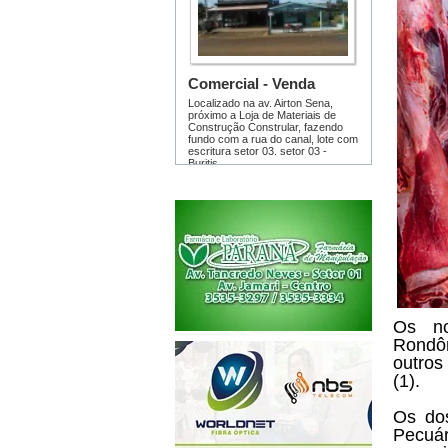
Os no
Rondôn
outros
(1).
Os dos
Pecuá