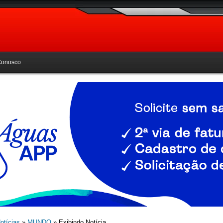
Conosco
otícias
»
MUNDO
» Exibindo Notícia