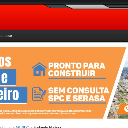
Conosco
otícias
»
MUNDO
» Exibindo Notícia