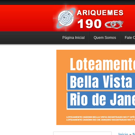
Página Inicial
Quem Somos
Fale 
Início
»
N