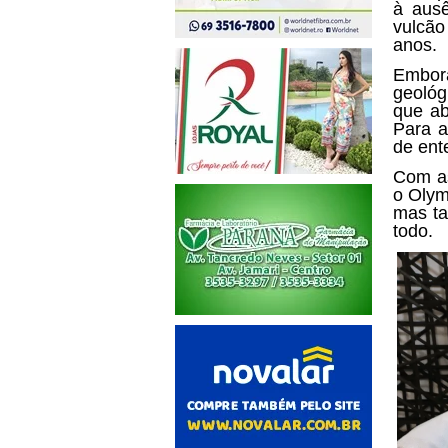
à aus
vulcão
anos.
Embor
geoló
que ab
Para a
de ent
Com as
o Olym
mas t
todo.