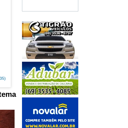
35)
tema