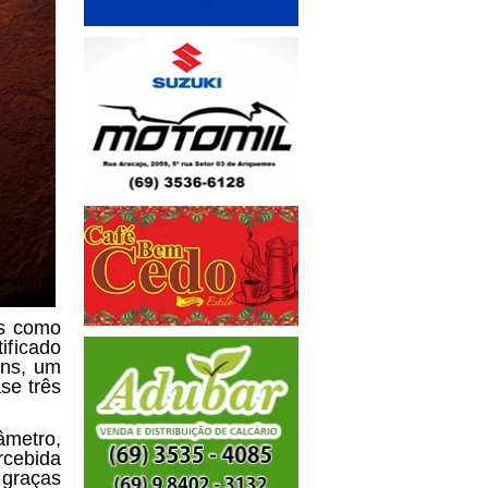
s como
ificado
ns
, um
se três
metro,
rcebida
 graças