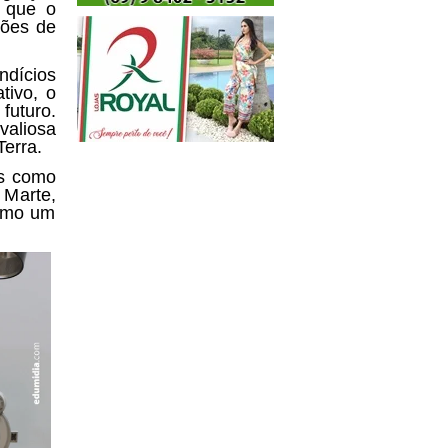
u que o
hões de
dícios
tivo
, o
futuro.
valiosa
Terra.
es como
 Marte,
omo um