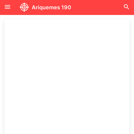
menu
search
Ariquemes 190