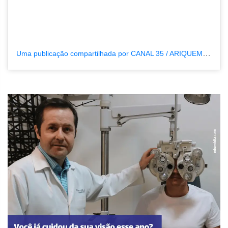
Uma publicação compartilhada por CANAL 35 / ARIQUEMES190 (@tvpcanal35)