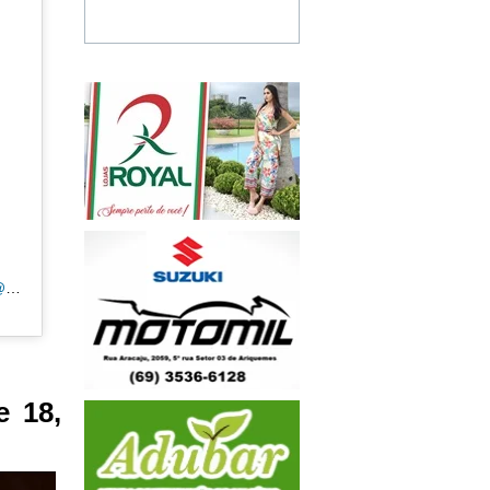
Uma publicação compartilhada por CANAL 35 | ARIQUEMES190.COM.BR (@tvpcanal35)
 18,