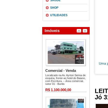
SAÚDE
SHOP
UTILIDADES
LEI
Jó 3