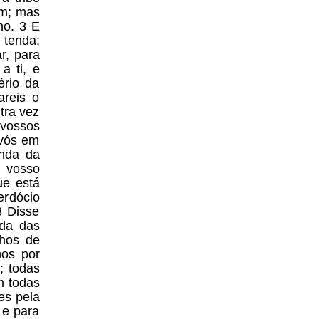
vam; mas
ho. 3 E
 tenda;
r, para
a ti, e
ério da
areis o
tra vez
 vossos
 vós em
enda da
o vosso
ue está
erdócio
8 Disse
da das
lhos de
hos por
; todas
m todas
es pela
 e para