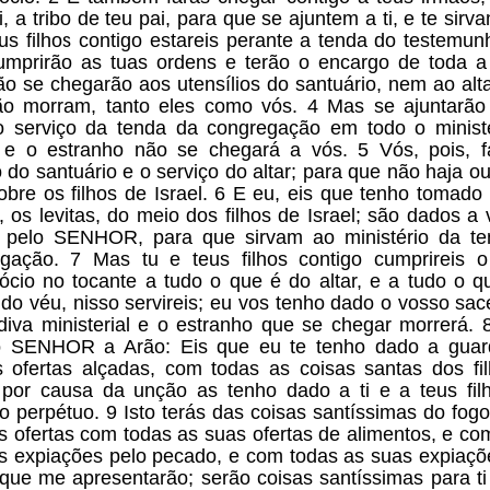
, a tribo de teu pai, para que se ajuntem a ti, e te sir
eus filhos contigo estareis perante a tenda do testemun
umprirão as tuas ordens e terão o encargo de toda a
o se chegarão aos utensílios do santuário, nem ao alta
o morram, tanto eles como vós. 4 Mas se ajuntarão 
o serviço da tenda da congregação em todo o minist
 e o estranho não se chegará a vós. 5 Vós, pois, f
o do santuário e o serviço do altar; para que não haja ou
sobre os filhos de Israel. 6 E eu, eis que tenho tomado
, os levitas, do meio dos filhos de Israel; são dados a
 pelo SENHOR, para que sirvam ao ministério da t
gação. 7 Mas tu e teus filhos contigo cumprireis 
ócio no tocante a tudo o que é do altar, e a tudo o q
 do véu, nisso servireis; eu vos tenho dado o vosso sac
iva ministerial e o estranho que se chegar morrerá. 
o SENHOR a Arão: Eis que eu te tenho dado a guar
 ofertas alçadas, com todas as coisas santas dos fi
; por causa da unção as tenho dado a ti e a teus fil
to perpétuo. 9 Isto terás das coisas santíssimas do fogo
s ofertas com todas as suas ofertas de alimentos, e co
s expiações pelo pecado, e com todas as suas expiaçõ
 que me apresentarão; serão coisas santíssimas para ti