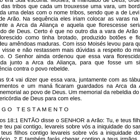
 das tribos que cada um trouxesse uma vara, um bord
ada uma delas com o nome tribos, sendo que a de Levi 
e Arão. Na sequência eles iriam colocar as varas na
nte a Arca da Aliança e aquela que florescesse ser
ido de Deus. Certo é que no outro dia a vara de Arão
florescido como tinha brotado, produzido botões e fl
deu amêndoas maduras. Com isso Moisés levou para q
 visse e não restassem mais dúvidas a respeito do min
o. O Senhor ainda ordenou que essa vara florescid
ada junto a Arca da Aliança, para que fosse um si
ência contra o povo rebelde.
s 9:4 vai dizer que essa vara, juntamente com as táb
mentos e um maná ficaram guardados na Arca da A
emorial ao povo de Deus. Um memorial da rebeldia do
ericórdia de Deus para com eles.
I G O T E S T A M E N T O
s 18:1 ENTÃO disse o SENHOR a Arão: Tu, e teus filh
e teu pai contigo, levareis sobre vós a iniquidade do san
 teus filhos contigo levareis sobre vós a iniquidade d
ócio. 2 E também farás chegar contigo a teus irmãos, 