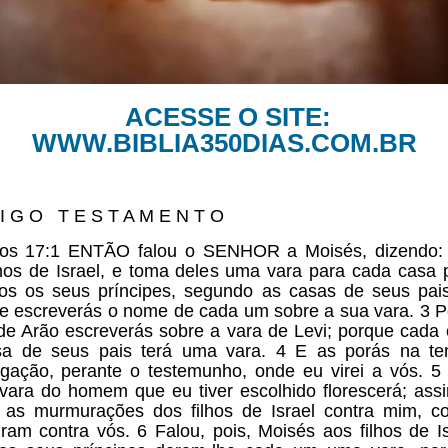
ACESSE O SITE:
WWW.BIBLIA350DIAS.COM.BR
I G O T E S T A M E N T O
os 17:1 ENTÃO falou o SENHOR a Moisés, dizendo: 
lhos de Israel, e toma deles uma vara para cada casa 
os os seus príncipes, segundo as casas de seus pai
 e escreverás o nome de cada um sobre a sua vara. 3 
e Arão escreverás sobre a vara de Levi; porque cada
sa de seus pais terá uma vara. 4 E as porás na te
gação, perante o testemunho, onde eu virei a vós. 5
vara do homem que eu tiver escolhido florescerá; assi
 as murmurações dos filhos de Israel contra mim, 
am contra vós. 6 Falou, pois, Moisés aos filhos de Is