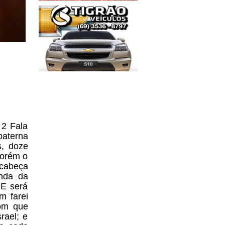
2 Fala
paterna
s, doze
Porém o
 cabeça
nda da
 E será
m farei
com que
rael; e