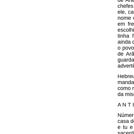
chefes
ele, c
nome d
em fre
escolh
tinha 
ainda 
o povo
de Arã
guard
advert
Hebreu
manda
como m
da mis
A N T 
Número
casa d
e tu e
sacerd