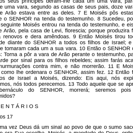
os seus príncipes deram-lhe cada um uma vara, pa
pe uma vara, segundo as casas de seus pais, doze var
e Arão estava entre as deles. 7 E Moisés pôs esta
e o SENHOR na tenda do testemunho. 8 Sucedeu, po
 seguinte Moisés entrou na tenda do testemunho, e ei
e Arão, pela casa de Levi, florescia; porque produzira f
a renovos e dera amêndoas. 9 Então Moisés tirou t
de diante do SENHOR a todos os filhos de Israel; e
 e tomaram cada um a sua vara. 10 Então o SENHOR 
: Torna a pôr a vara de Arão perante o testemunho, p
rde por sinal para os filhos rebeldes; assim farás ac
murmurações contra mim, e não morrerão. 11 E Mois
 como lhe ordenara o SENHOR, assim fez. 12 Então 
hos de Israel a Moisés, dizendo: Eis aqui, nós exp
mos, nós todos perecemos. 13 Todo aquele que se ap
bernáculo do SENHOR, morrerá; seremos pois
midos?
E N T Á R I O S
os 17
ma vez Deus dá um sinal ao povo de que o sumo sac
o era Sua escolha. Moisés, a mandado de Deus, ord