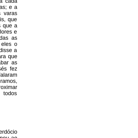
ra cada
as; e a
s varas
is, que
s que a
lores e
odas as
 eles o
disse a
ara que
abar as
és fez
falaram
iramos,
roximar
 todos
erdócio
enou ao