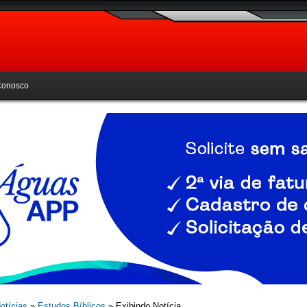
Conosco
otícias
»
Estudos Bíblicos
» Exibindo Notícia