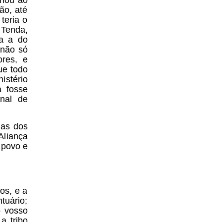
ão, até
teria o
 Tenda,
ia a do
 não só
ores, e
ue todo
istério
a fosse
nal de
uas dos
liança
 povo e
os, e a
tuário;
o vosso
a tribo