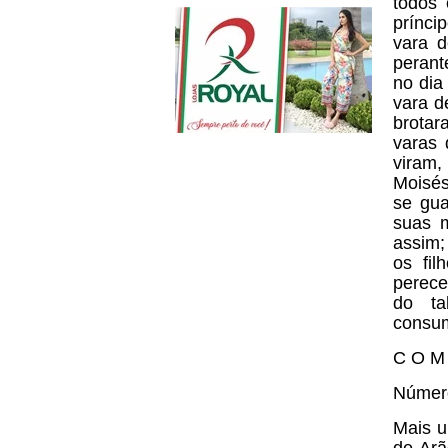
todos 
prínci
vara d
perant
no dia
vara d
brotar
varas 
viram,
Moisés
se gua
suas 
assim;
os fil
perece
do ta
consu
C O M 
Númer
Mais u
de Arã