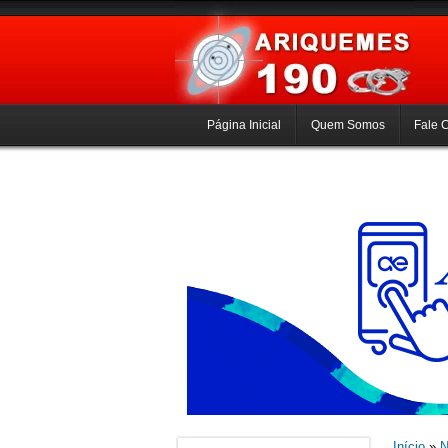
Página Inicial
Quem Somos
Fale 
Início
»
N