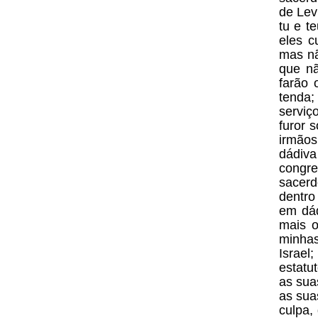
de Levi
tu e t
eles c
mas nã
que nã
farão 
tenda;
serviç
furor 
irmãos
dádiva
congre
sacerd
dentro
em dád
mais 
minhas
Israel
estatu
as sua
as sua
culpa,