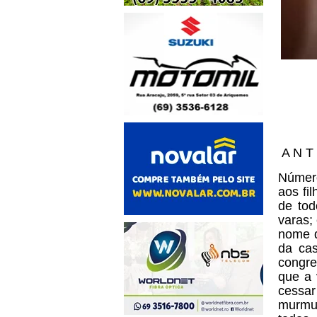
A N T 
Númer
aos fi
de tod
varas;
nome d
da ca
congre
que a 
cessar
murmur