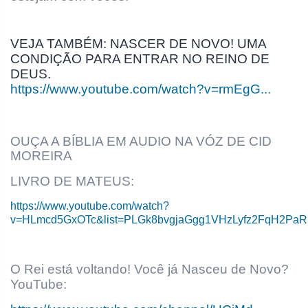
VEJA TAMBÉM: NASCER DE NOVO! UMA
CONDIÇÃO PARA ENTRAR NO REINO DE
DEUS.
https://www.youtube.com/watch?v=rmEgG...
OUÇA A BÍBLIA EM AUDIO NA VÓZ DE CID
MOREIRA
LIVRO DE MATEUS:
https://www.youtube.com/watch?
v=HLmcd5GxOTc&list=PLGk8bvgjaGgg1VHzLyfz2FqH2P
O Rei está voltando! Você já Nasceu de Novo?
YouTube: