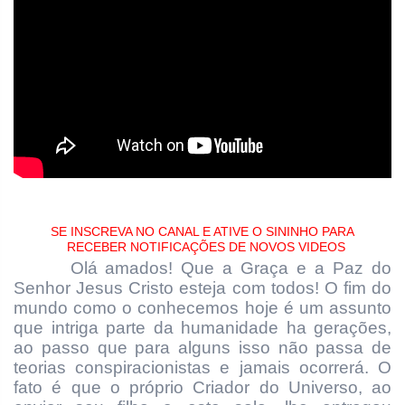
SE INSCREVA NO CANAL E ATIVE O SININHO PARA
RECEBER NOTIFICAÇÕES DE NOVOS VIDEOS
Olá amados! Que a Graça e a Paz do
Senhor Jesus Cristo esteja com todos! O fim do
mundo como o conhecemos hoje é um assunto
que intriga parte da humanidade ha gerações,
ao passo que para alguns isso não passa de
teorias conspiracionistas e jamais ocorrerá. O
fato é que o próprio Criador do Universo, ao