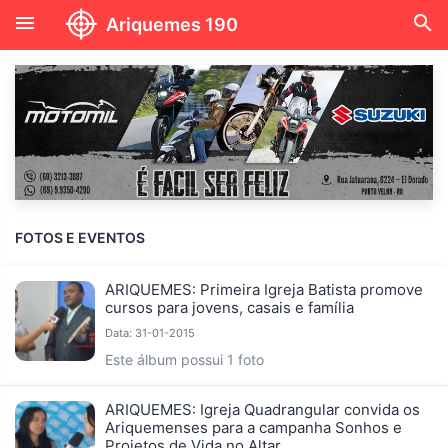
menu
search
Ariquemes 190
FOTOS E EVENTOS
ARIQUEMES: Primeira Igreja Batista promove
cursos para jovens, casais e família
Data: 31-01-2015
Este álbum possui 1 foto
ARIQUEMES: Igreja Quadrangular convida os
Ariquemenses para a campanha Sonhos e
Projetos de Vida no Altar