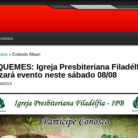
Conosco
otos
» Exibindo Álbum
UEMES: Igreja Presbiteriana Filadélf
izará evento neste sábado 08/08
08/2015