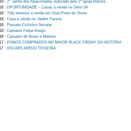
19 :
2° Jantar dos Apaixonados realizado pela 1ª Igreja Batista
18 :
OPORTUNIDADE – Casas a venda no Setor 04
18 :
Três terrenos a venda em Ouro Preto do Oeste
18 :
Casa a venda no Jardim Paraná
18 :
Passeio Ciclístico Novalar
18 :
Camarim Felipe Araújo
18 :
Camarim de Bruno e Marroni
17 :
FOMOS COMPRADOS NO MAIOR BLACK FRIDAY DA HISTÓRIA
17 :
OSCARS ANÍSIO TEIXEIRA