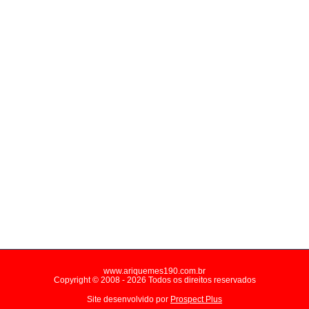
www.ariquemes190.com.br
Copyright © 2008 - 2026 Todos os direitos reservados
Site desenvolvido por
Prospect Plus