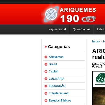
Página Inicial
Quem Somos
Fale 
Início
»
F
Categorias
ARIQ
real
Ariquemes
Data: 07/
Brasil
Fotos: 1
Capital
CULINÁRIA
EDUCAÇÃO
Entretenimento
Estudos Bíblicos