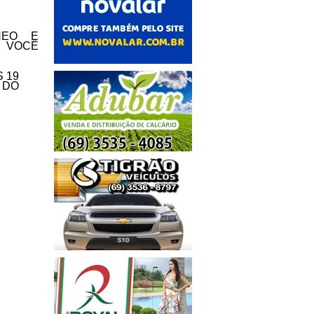
NEO E
E VOCÊ
 19
 DO