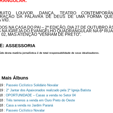
RANGULAR.
MUITO LOUVOR, DANÇA, TEATRO CONTEMPORÂ
TRAÇÃO DA PALAVRA DE DEUS DE UMA FORMA QU
 VIU.
OS NA CASA DO PAI – 2ª EDIÇÃO, DIA 27 DE OUTUBRO ÀS
 NA IGREJA DO EVANGELHO QUADRANGULAR NA 6ª RUA
 02, MAS ATENÇÃO “VENHAM DE PRETO”.
E:
ASSESSORIA
do desta matéria jornalística é de total responsabilidade de seus idealizadores.
a Mais Álbuns
19 :
Passeio Ciclístico Solidário Novalar
19 :
2° Jantar dos Apaixonados realizado pela 1ª Igreja Batista
18 :
OPORTUNIDADE – Casas a venda no Setor 04
18 :
Três terrenos a venda em Ouro Preto do Oeste
18 :
Casa a venda no Jardim Paraná
18 :
Passeio Ciclístico Novalar