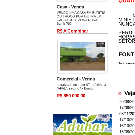
QUAD
MINIS
NUNCA
PERDID
HORAS
SETOR
FONT
Todo conteú
Vej
20/08/20
17/06/20
03/11/20
17/10/20
16/10/20
16/08/20