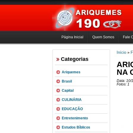
Página Inicial
Quem Somos
Fale 
Início
»
F
Categorias
ARI
NA 
Ariquemes
Data: 10/
Brasil
Fotos: 1
Capital
CULINÁRIA
EDUCAÇÃO
Entretenimento
Estudos Bíblicos