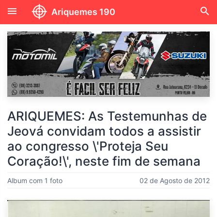
menu
search
Ariquemes 190
ARIQUEMES: As Testemunhas de
Jeová convidam todos a assistir
ao congresso \'Proteja Seu
Coração!\', neste fim de semana
Album com 1 foto
02 de Agosto de 2012