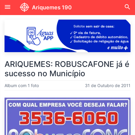
menu
search
Ariquemes 190
ARIQUEMES: ROBUSCAFONE já é
sucesso no Município
Album com 1 foto
31 de Outubro de 2011