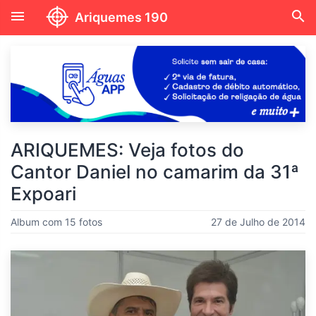
menu
search
Ariquemes 190
ARIQUEMES: Veja fotos do
Cantor Daniel no camarim da 31ª
Expoari
Album com 15 fotos
27 de Julho de 2014