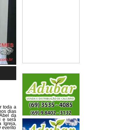
 toda a
nos dias
 Abel da
 e será
 Igreja,
O evento