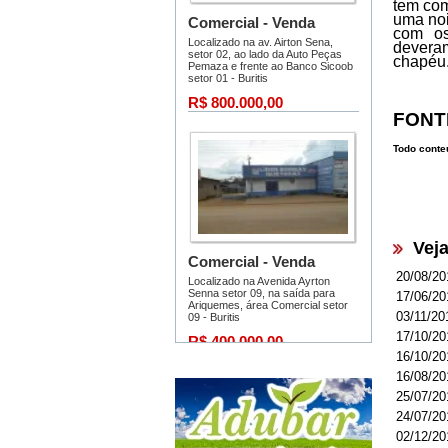
tem com
uma noi
com os
deveram
chapéu
FONT
Todo conteú
Vej
20/08/20
17/06/20
03/11/20
17/10/20
16/10/20
16/08/20
25/07/20
24/07/20
02/12/20