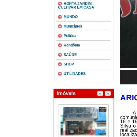
HORTA/JARDIM –
CULTIVAR EM CASA
MUNDO
Municípios
Política
Rondônia
SAÚDE
SHOP
UTILIDADES
ARI
A
comunid
18 e 19
Silva 
realiza
localiz