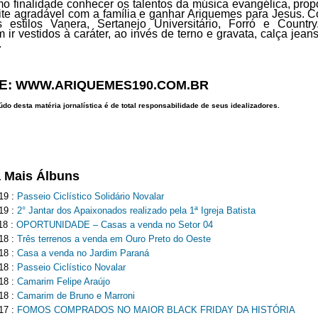
o finalidade conhecer os talentos da música evangélica, prop
te agradável com a família e ganhar Ariquemes para Jesus. 
 estilos Vanera, Sertanejo Universitário, Forró e Country
 ir vestidos à caráter, ao invés de terno e gravata, calça jeans
.
E:
WWW.ARIQUEMES190.COM.BR
do desta matéria jornalística é de total responsabilidade de seus idealizadores.
a Mais Álbuns
19 :
Passeio Ciclístico Solidário Novalar
19 :
2° Jantar dos Apaixonados realizado pela 1ª Igreja Batista
18 :
OPORTUNIDADE – Casas a venda no Setor 04
18 :
Três terrenos a venda em Ouro Preto do Oeste
18 :
Casa a venda no Jardim Paraná
18 :
Passeio Ciclístico Novalar
18 :
Camarim Felipe Araújo
18 :
Camarim de Bruno e Marroni
17 :
FOMOS COMPRADOS NO MAIOR BLACK FRIDAY DA HISTÓRIA