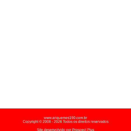
www.ariquemes190.com.br
Copyright © 2008 - 2026 Todos os direitos reservados
Site desenvolvido por
Prospect Plus