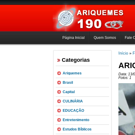
Página Inicial
Quem Somos
Fale 
Início
»
F
Categorias
ARI
Ariquemes
Data: 13/
Fotos: 1
Brasil
Capital
CULINÁRIA
EDUCAÇÃO
Entretenimento
Estudos Bíblicos