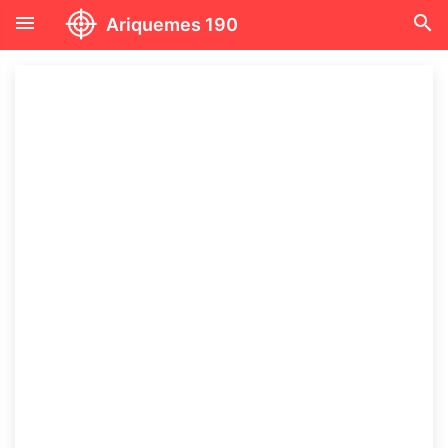
menu
search
Ariquemes 190