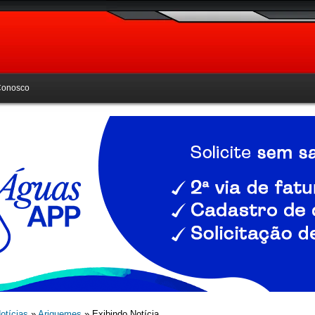
Conosco
otícias
»
Ariquemes
» Exibindo Notícia