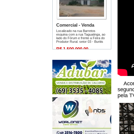
Acomp
segund
pela T