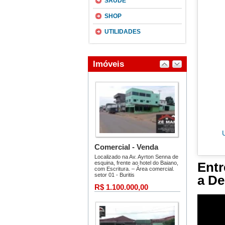
SAÚDE
SHOP
UTILIDADES
Entr
a De