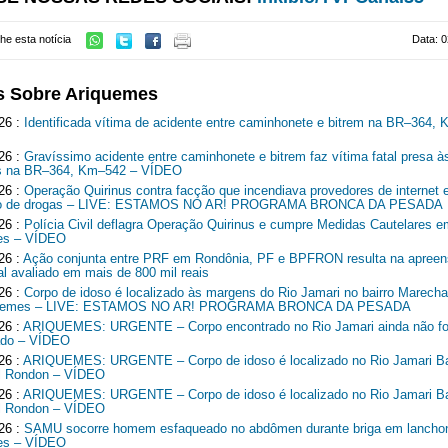
he esta notícia
Data: 0
s Sobre Ariquemes
26 :
Identificada vítima de acidente entre caminhonete e bitrem na BR–364,
26 :
Gravíssimo acidente entre caminhonete e bitrem faz vítima fatal presa à
ns na BR–364, Km–542 – VÍDEO
26 :
Operação Quirinus contra facção que incendiava provedores de internet 
ico de drogas – LIVE: ESTAMOS NO AR! PROGRAMA BRONCA DA PESADA
26 :
Polícia Civil deflagra Operação Quirinus e cumpre Medidas Cautelares e
es – VÍDEO
26 :
Ação conjunta entre PRF em Rondônia, PF e BPFRON resulta na apreen
al avaliado em mais de 800 mil reais
26 :
Corpo de idoso é localizado às margens do Rio Jamari no bairro Marech
quemes – LIVE: ESTAMOS NO AR! PROGRAMA BRONCA DA PESADA
26 :
ARIQUEMES: URGENTE – Corpo encontrado no Rio Jamari ainda não fo
cado – VÍDEO
26 :
ARIQUEMES: URGENTE – Corpo de idoso é localizado no Rio Jamari Ba
l Rondon – VÍDEO
26 :
ARIQUEMES: URGENTE – Corpo de idoso é localizado no Rio Jamari Ba
l Rondon – VÍDEO
26 :
SAMU socorre homem esfaqueado no abdômen durante briga em lancho
es – VÍDEO