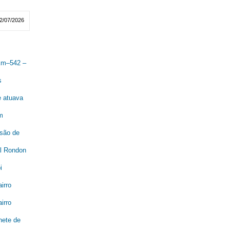
2/07/2026
 Km–542 –
s
e atuava
m
são de
al Rondon
i
irro
irro
nete de