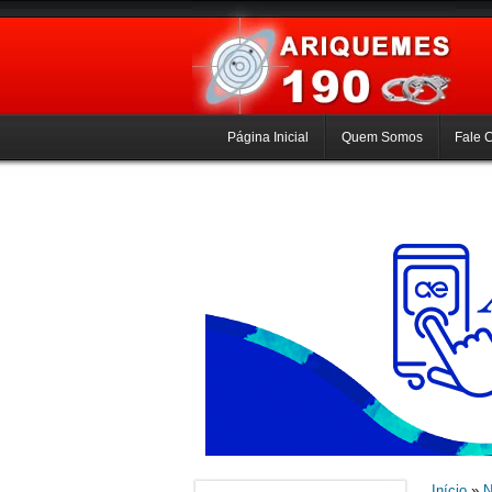
Página Inicial
Quem Somos
Fale 
Início
»
N