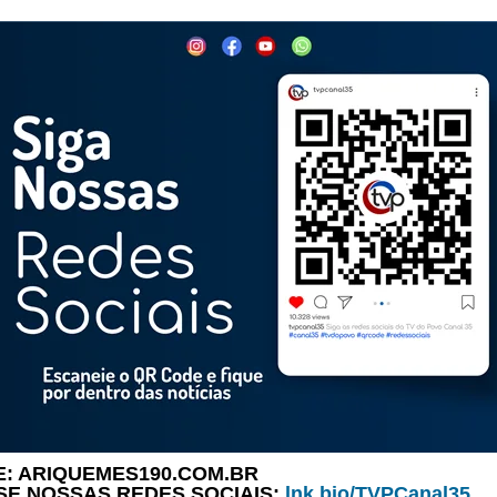
: ARIQUEMES190.COM.BR
SE NOSSAS REDES SOCIAIS:
lnk.bio/TVPCanal35