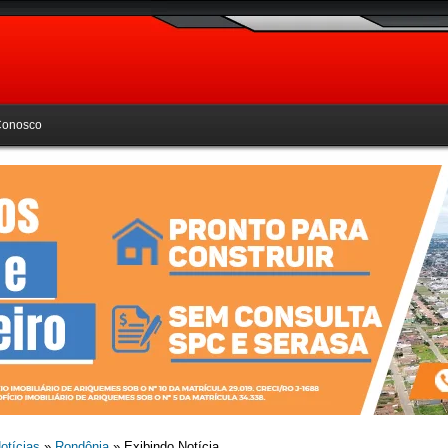
Conosco
otícias
»
Rondônia
» Exibindo Notícia