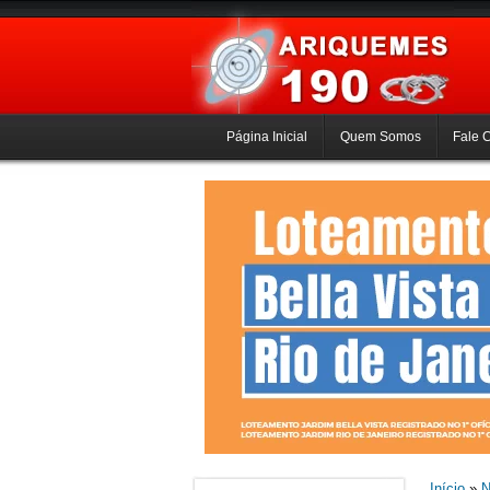
Página Inicial
Quem Somos
Fale 
Início
»
N