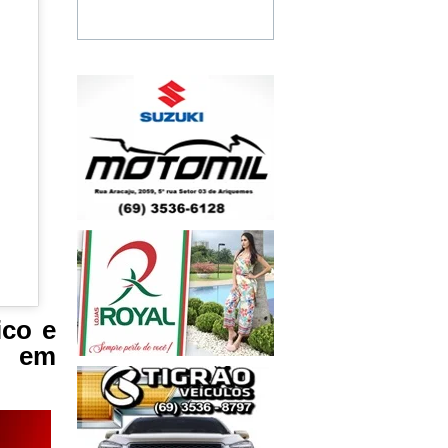
ico e
a em