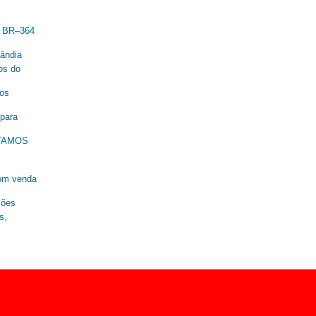
a BR–364
lândia
os do
nos
 para
ESTAMOS
om venda
ções
s,