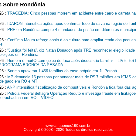
s Sobre Rondônia
26 :
TRAGÉDIA: Cinco pessoas morrem em acidente entre carro e carreta n
26 :
IDARON intensifica ações após confirmar foco de raiva na região de Tari
26 :
PRF em Rondônia cumpre 4 mandados de prisão em diferentes municípi
26 :
Confúcio Moura reforça apoio à apicultura para ampliar renda dos peque
es
26 :
“Justiça foi feita”, diz Natan Donadon após TRE reconhecer elegibilidade
 eleições em Rondônia
26 :
Homem é mortO com golpe de faca após discussão familiar – LIVE: 
 PROGRAMA BRONCA DA PESADA
26 :
Sorteio aproxima 1.456 famílias da casa própria em Ji–Paraná
26 :
MP denuncia 16 pessoas por sonegar mais de R$ 7 milhões em ICMS c
r de gado em RO e MT
26 :
ANP intensifica fiscalização de combustíveis e Rondônia fica fora das a
26 :
Polícia Federal deflagra Operação Reduto e investiga fraude em licitaçõe
 e rachadinha em RO – VÍDEO
www.ariquemes190.com.br
Copyright © 2008 - 2026 Todos os direitos reservados