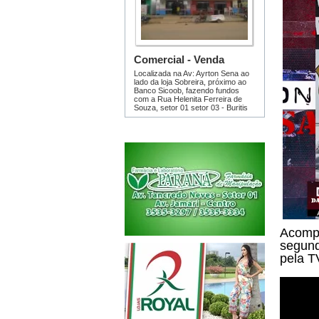
Acompa
segund
pela T