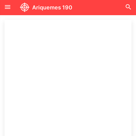
menu
search
Ariquemes 190