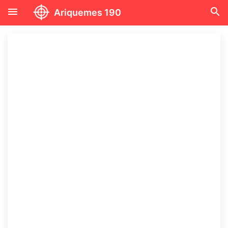
menu
search
Ariquemes 190