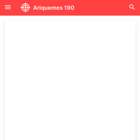
menu
search
Ariquemes 190