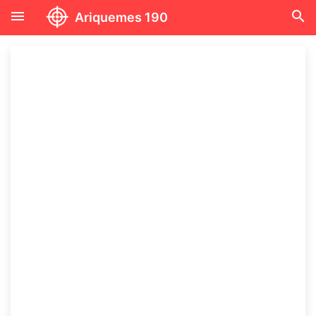
menu
search
Ariquemes 190