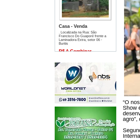
“O nos
Show é
desenv
agro”, 
Segun
Intern