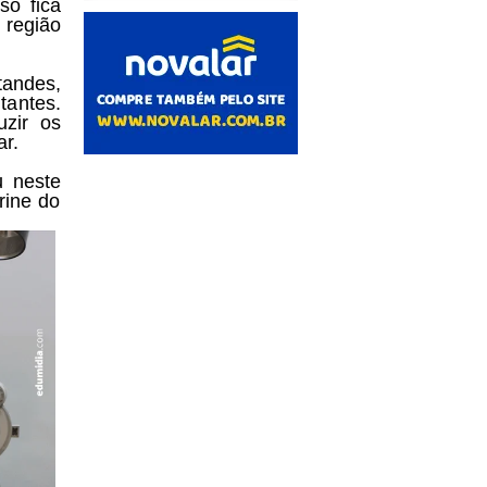
so fica
região
andes,
tantes.
uzir os
r.
u neste
rine do