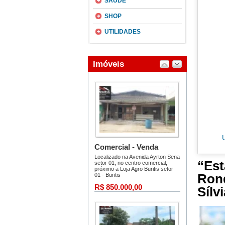
SAÚDE
SHOP
UTILIDADES
“Est
Rond
Sílv