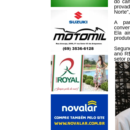
do cam
prova
Norte”
A par
conver
Ela ai
produt
Segund
ano R$
setor 