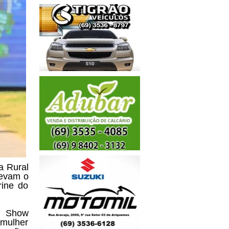
a Rural
levam o
rine do
l Show
 mulher