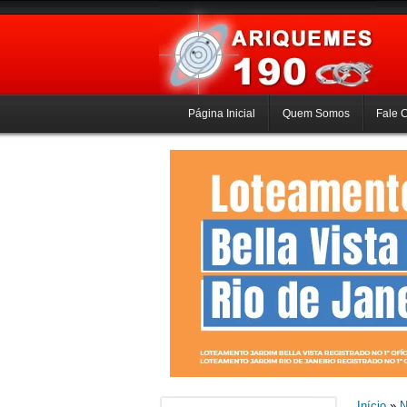
Página Inicial
Quem Somos
Fale 
Início
»
N