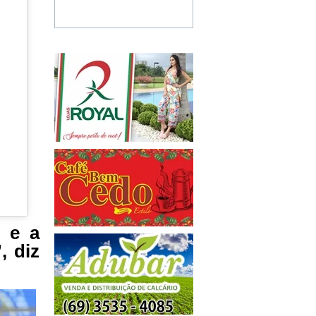
o e a
, diz