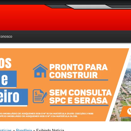
Conosco
otícias
»
Rondônia
» Exibindo Notícia