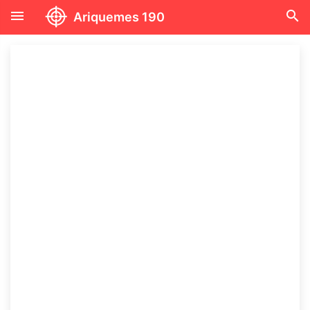
menu
search
Ariquemes 190