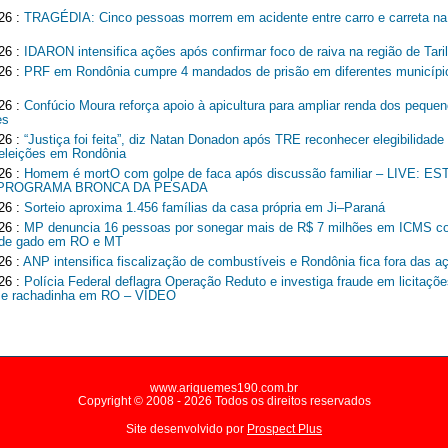
26 :
TRAGÉDIA: Cinco pessoas morrem em acidente entre carro e carreta n
26 :
IDARON intensifica ações após confirmar foco de raiva na região de Tari
26 :
PRF em Rondônia cumpre 4 mandados de prisão em diferentes municípi
26 :
Confúcio Moura reforça apoio à apicultura para ampliar renda dos peque
es
26 :
“Justiça foi feita”, diz Natan Donadon após TRE reconhecer elegibilidade
 eleições em Rondônia
26 :
Homem é mortO com golpe de faca após discussão familiar – LIVE: 
 PROGRAMA BRONCA DA PESADA
26 :
Sorteio aproxima 1.456 famílias da casa própria em Ji–Paraná
26 :
MP denuncia 16 pessoas por sonegar mais de R$ 7 milhões em ICMS c
r de gado em RO e MT
26 :
ANP intensifica fiscalização de combustíveis e Rondônia fica fora das a
26 :
Polícia Federal deflagra Operação Reduto e investiga fraude em licitaçõe
 e rachadinha em RO – VÍDEO
www.ariquemes190.com.br
Copyright © 2008 - 2026 Todos os direitos reservados
Site desenvolvido por
Prospect Plus