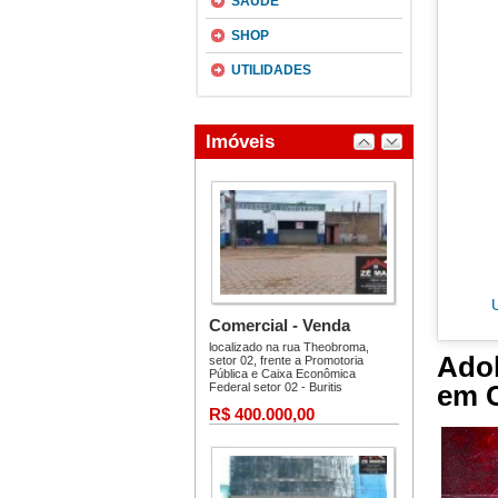
SAÚDE
SHOP
UTILIDADES
Adol
em C