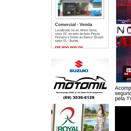
Acompa
segund
pela T