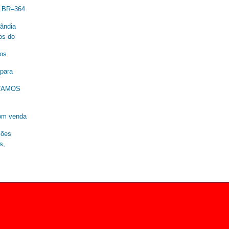
a BR–364
lândia
os do
nos
 para
ESTAMOS
om venda
ções
s,