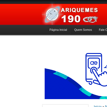
Página Inicial
Quem Somos
Fale 
Início
»
N