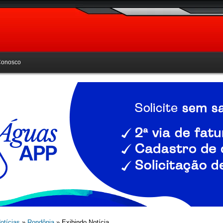
Conosco
otícias
»
Rondônia
» Exibindo Notícia