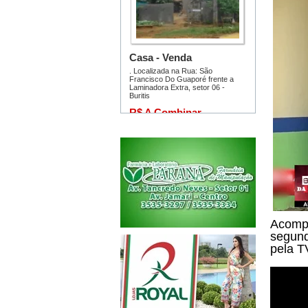
Acompa
segund
pela T