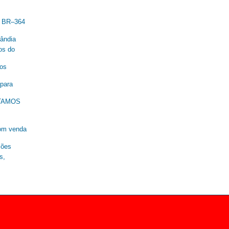
a BR–364
lândia
os do
nos
 para
ESTAMOS
om venda
ções
s,