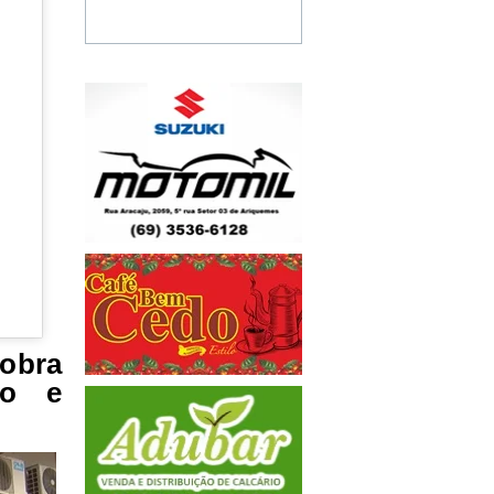
obra
co e