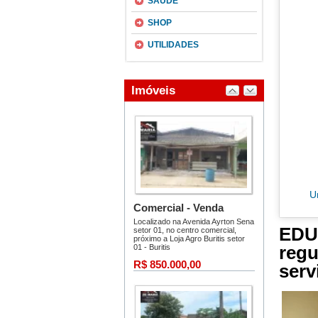
SAÚDE
SHOP
UTILIDADES
U
EDU
reg
serv