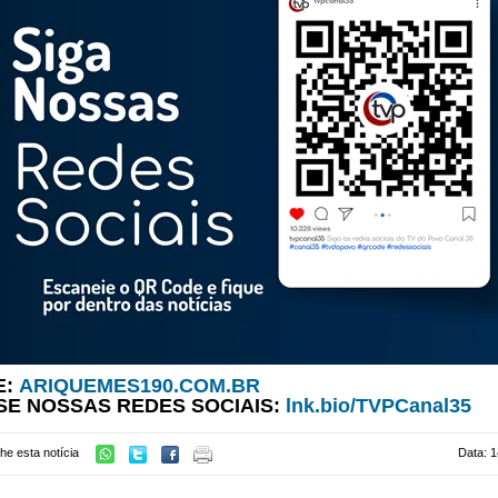
E:
ARIQUEMES190.COM.BR
SE NOSSAS REDES SOCIAIS:
lnk.bio/TVPCanal35
he esta notícia
Data: 1