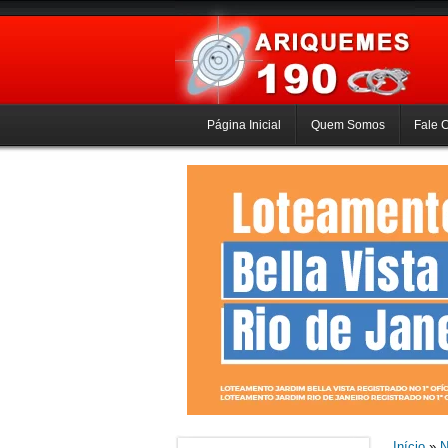
Página Inicial
Quem Somos
Fale 
Início
»
N