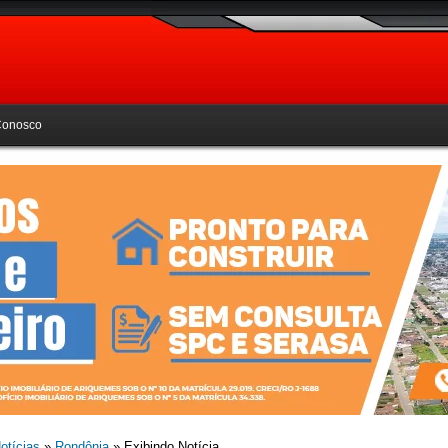
Conosco
otícias
»
Rondônia
» Exibindo Notícia