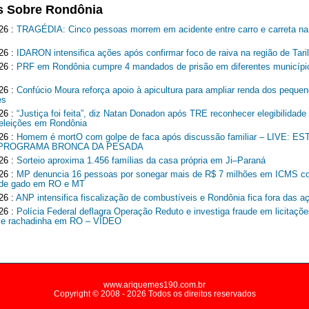
s Sobre Rondônia
26 :
TRAGÉDIA: Cinco pessoas morrem em acidente entre carro e carreta n
26 :
IDARON intensifica ações após confirmar foco de raiva na região de Tari
26 :
PRF em Rondônia cumpre 4 mandados de prisão em diferentes municípi
26 :
Confúcio Moura reforça apoio à apicultura para ampliar renda dos peque
es
26 :
“Justiça foi feita”, diz Natan Donadon após TRE reconhecer elegibilidade
 eleições em Rondônia
26 :
Homem é mortO com golpe de faca após discussão familiar – LIVE: 
 PROGRAMA BRONCA DA PESADA
26 :
Sorteio aproxima 1.456 famílias da casa própria em Ji–Paraná
26 :
MP denuncia 16 pessoas por sonegar mais de R$ 7 milhões em ICMS c
r de gado em RO e MT
26 :
ANP intensifica fiscalização de combustíveis e Rondônia fica fora das a
26 :
Polícia Federal deflagra Operação Reduto e investiga fraude em licitaçõe
 e rachadinha em RO – VÍDEO
www.ariquemes190.com.br
Copyright © 2008 - 2026 Todos os direitos reservados