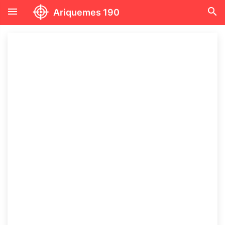
menu
search
Ariquemes 190