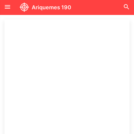
menu
search
Ariquemes 190