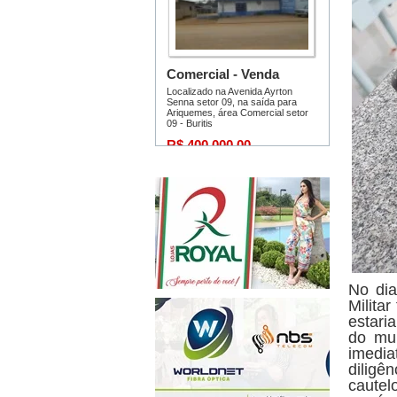
No dia
Milita
estari
do mun
imedia
diligê
cautel