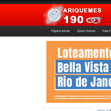
Página Inicial
Quem Somos
Fale 
Início
»
N