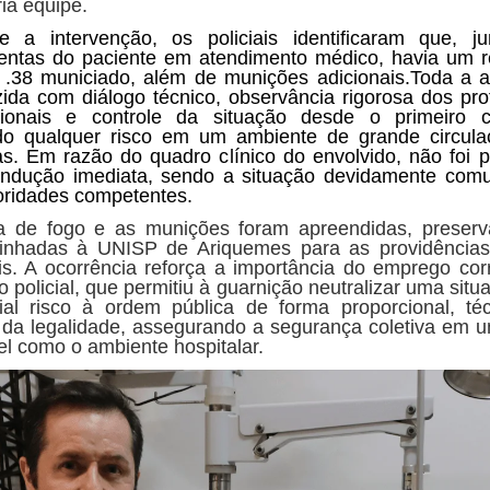
ria equipe.
e a intervenção, os policiais identificaram que, j
entas do paciente em atendimento médico, havia um r
e .38 municiado, além de munições adicionais.
Toda a a
ida com diálogo técnico, observância rigorosa dos pro
ionais e controle da situação desde o primeiro c
do qualquer risco em um ambiente de grande circul
s. Em razão do quadro clínico do envolvido, não foi p
ndução imediata, sendo a situação devidamente com
oridades competentes.
 de fogo e as munições foram apreendidas, preser
nhadas à UNISP de Ariquemes para as providências
is. A ocorrência reforça a importância do emprego cor
io policial, que permitiu à guarnição neutralizar uma sit
ial risco à ordem pública de forma proporcional, té
 da legalidade, assegurando a segurança coletiva em u
el como o ambiente hospitalar.