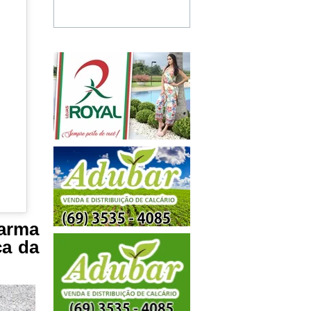
 arma
ca da