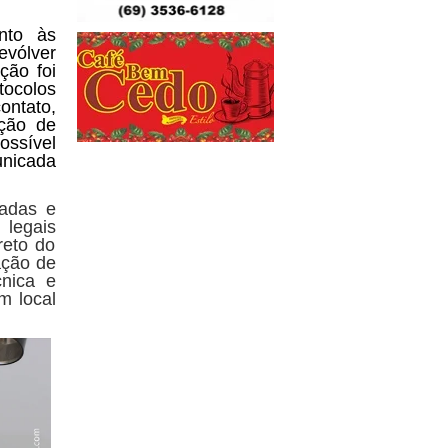
unto às
evólver
ção foi
tocolos
ontato,
ação de
ossível
unicada
vadas e
 legais
reto do
uação de
cnica e
m local