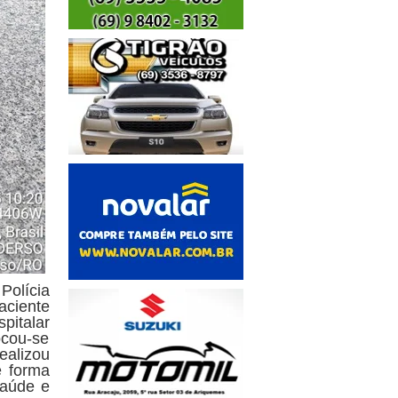
Polícia
aciente
pitalar
ocou-se
ealizou
e forma
saúde e