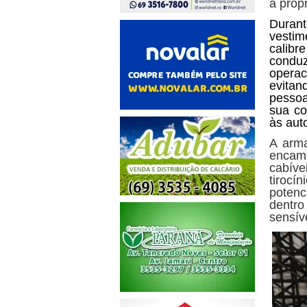
a próp
Durant
vestim
calibr
conduz
operac
evitan
pessoa
sua co
às aut
A arma
encami
cabíve
tirocín
potenc
dentro
sensív