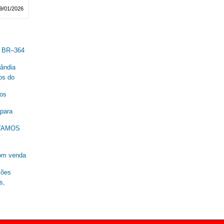
9/01/2026
a BR–364
lândia
os do
nos
 para
ESTAMOS
om venda
ções
s,