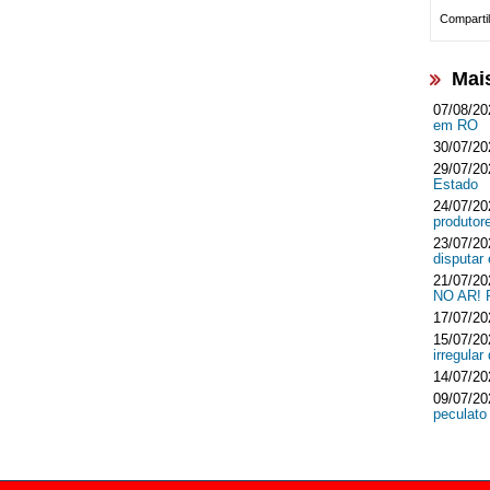
Compartil
Mai
07/08/20
em RO
30/07/20
29/07/20
Estado
24/07/20
produtor
23/07/20
disputar
21/07/20
NO AR!
17/07/20
15/07/20
irregula
14/07/20
09/07/20
peculato