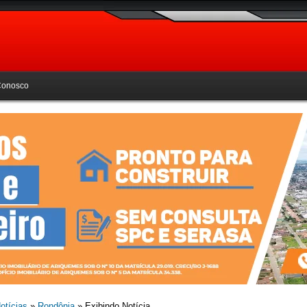
Conosco
otícias
»
Rondônia
» Exibindo Notícia