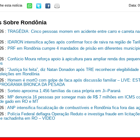
he esta notícia
Data: 0
s Sobre Rondônia
26 :
TRAGÉDIA: Cinco pessoas morrem em acidente entre carro e carreta n
26 :
IDARON intensifica ações após confirmar foco de raiva na região de Tari
26 :
PRF em Rondônia cumpre 4 mandados de prisão em diferentes municípi
26 :
Confúcio Moura reforça apoio à apicultura para ampliar renda dos peque
es
26 :
“Justiça foi feita”, diz Natan Donadon após TRE reconhecer elegibilidade
 eleições em Rondônia
26 :
Homem é mortO com golpe de faca após discussão familiar – LIVE: 
 PROGRAMA BRONCA DA PESADA
26 :
Sorteio aproxima 1.456 famílias da casa própria em Ji–Paraná
26 :
MP denuncia 16 pessoas por sonegar mais de R$ 7 milhões em ICMS c
r de gado em RO e MT
26 :
ANP intensifica fiscalização de combustíveis e Rondônia fica fora das a
26 :
Polícia Federal deflagra Operação Reduto e investiga fraude em licitaçõe
 e rachadinha em RO – VÍDEO