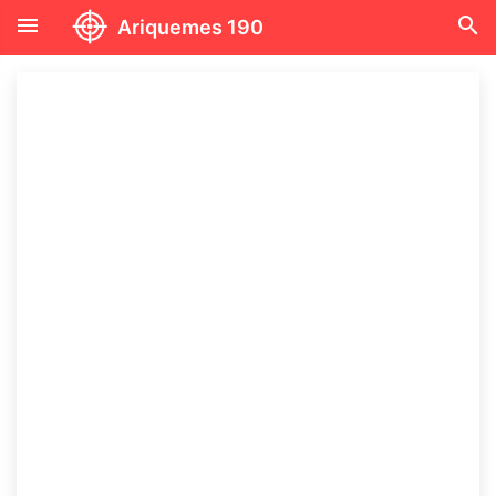
menu
search
Ariquemes 190