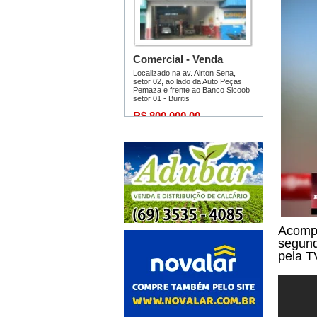
Acompa
segund
pela T