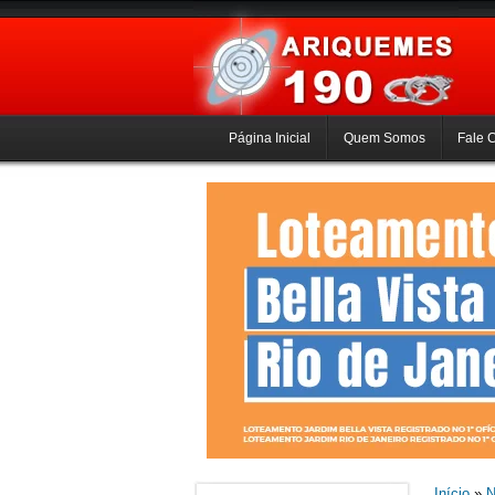
Página Inicial
Quem Somos
Fale 
Início
»
N