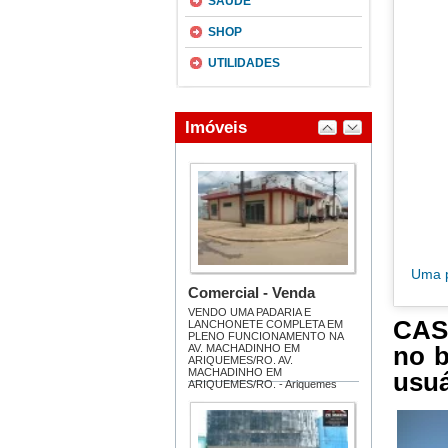
SAÚDE
SHOP
UTILIDADES
Uma p
CAS
no b
usuá