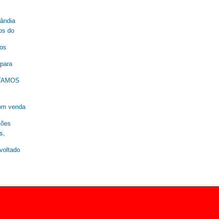
lândia
os do
nos
 para
ESTAMOS
om venda
ções
s,
oltado