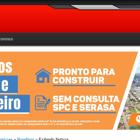
Conosco
otícias
»
Rondônia
» Exibindo Notícia