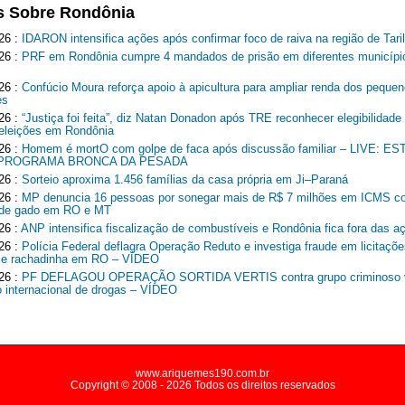
s Sobre Rondônia
26 :
IDARON intensifica ações após confirmar foco de raiva na região de Tari
26 :
PRF em Rondônia cumpre 4 mandados de prisão em diferentes municípi
26 :
Confúcio Moura reforça apoio à apicultura para ampliar renda dos peque
es
26 :
“Justiça foi feita”, diz Natan Donadon após TRE reconhecer elegibilidade
 eleições em Rondônia
26 :
Homem é mortO com golpe de faca após discussão familiar – LIVE: 
 PROGRAMA BRONCA DA PESADA
26 :
Sorteio aproxima 1.456 famílias da casa própria em Ji–Paraná
26 :
MP denuncia 16 pessoas por sonegar mais de R$ 7 milhões em ICMS c
r de gado em RO e MT
26 :
ANP intensifica fiscalização de combustíveis e Rondônia fica fora das a
26 :
Polícia Federal deflagra Operação Reduto e investiga fraude em licitaçõe
 e rachadinha em RO – VÍDEO
26 :
PF DEFLAGOU OPERAÇÃO SORTIDA VERTIS contra grupo criminoso v
co internacional de drogas – VÍDEO
www.ariquemes190.com.br
Copyright © 2008 - 2026 Todos os direitos reservados