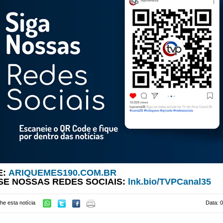
E:
ARIQUEMES190.COM.BR
SE NOSSAS REDES SOCIAIS:
lnk.bio/TVPCanal35
he esta notícia
Data: 