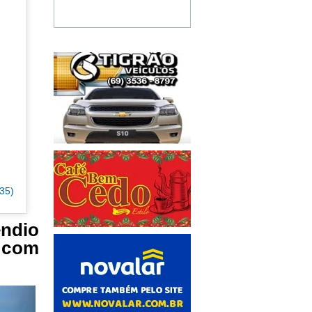
35)
ndio
a com