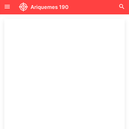
menu
search
Ariquemes 190