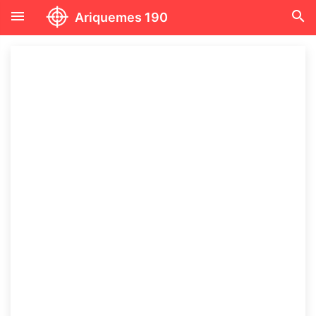
menu
search
Ariquemes 190