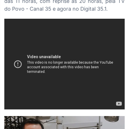
das
11 horas, com reprise às 20 horas, pela TV
do Povo - Canal 35 e agora no Digital 35.1.