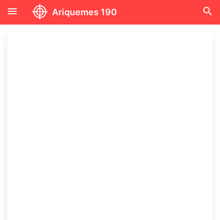
menu
search
Ariquemes 190