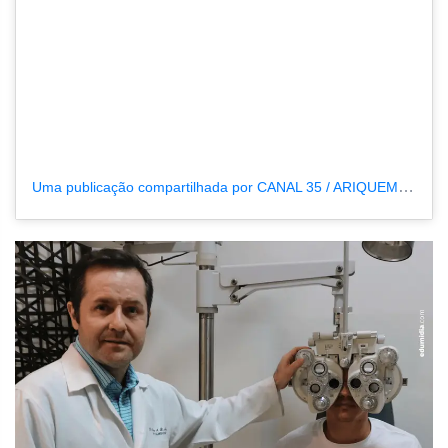
Uma publicação compartilhada por CANAL 35 / ARIQUEMES190 (@tvpcanal35)